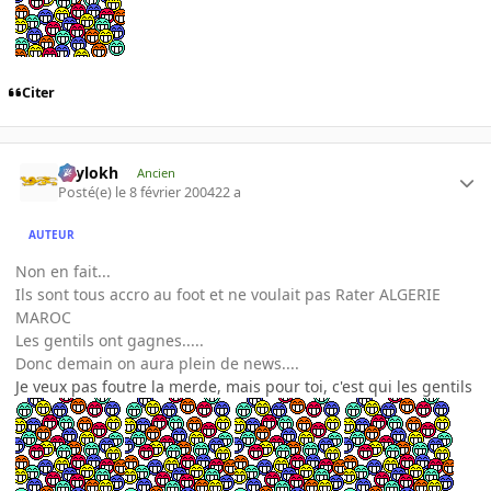
Citer
Psylokh
Ancien
Posté(e)
le 8 février 2004
22 a
AUTEUR
Non en fait...
Ils sont tous accro au foot et ne voulait pas Rater ALGERIE
MAROC
Les gentils ont gagnes.....
Donc demain on aura plein de news....
Je veux pas foutre la merde, mais pour toi, c'est qui les gentils