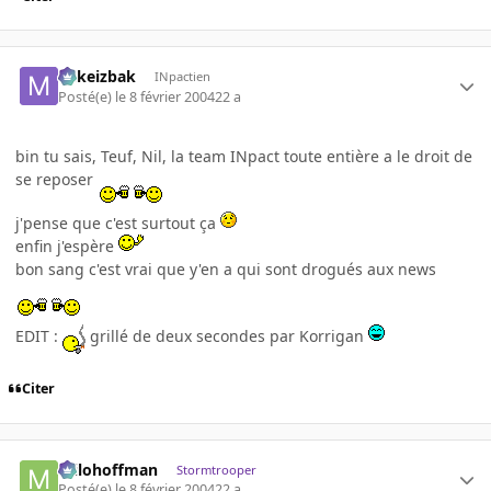
Mikeizbak
INpactien
Posté(e)
le 8 février 2004
22 a
bin tu sais, Teuf, Nil, la team INpact toute entière a le droit de
se reposer
j'pense que c'est surtout ça
enfin j'espère
bon sang c'est vrai que y'en a qui sont drogués aux news
EDIT :
grillé de deux secondes par Korrigan
Citer
milohoffman
Stormtrooper
Posté(e)
le 8 février 2004
22 a