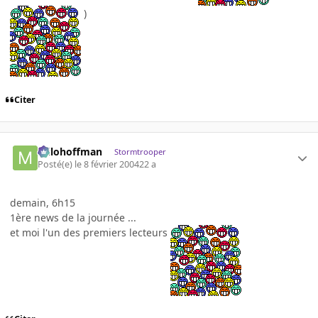
)
Citer
milohoffman
Stormtrooper
Posté(e)
le 8 février 2004
22 a
demain, 6h15
1ère news de la journée ...
et moi l'un des premiers lecteurs