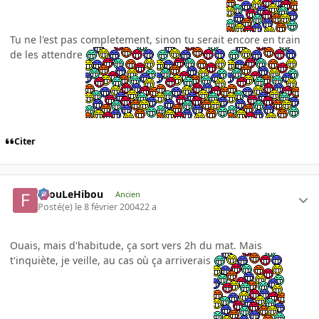
Tu ne l'est pas completement, sinon tu serait encore en train
de les attendre
Citer
FilouLeHibou
Ancien
Posté(e)
le 8 février 2004
22 a
Ouais, mais d'habitude, ça sort vers 2h du mat. Mais
t'inquiète, je veille, au cas où ça arriverais