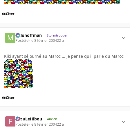
Citer
milohoffman
Stormtrooper
Posté(e)
le 8 février 2004
22 a
Kiki ayant séjourné au Maroc ... je pense qu'il parle du Maroc
Citer
FilouLeHibou
Ancien
Posté(e)
le 8 février 2004
22 a