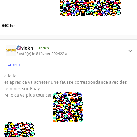
Citer
Psylokh
Ancien
Posté(e)
le 8 février 2004
22 a
AUTEUR
a la la...
et apres ca va acheter une fausse correspondance avec des
femmes sur Ebay.
Milo ca va plus tout ca!