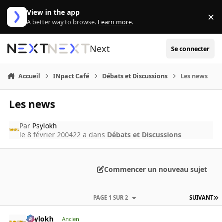
Aller au contenu
View in the app
×
Di
A better way to browse.
Learn more
.
Next
Se connecter
Accueil
INpact Café
Débats et Discussions
Les news
Les news
Par
Psylokh
le 8 février 2004
22 a
dans
Débats et Discussions
Commencer un nouveau sujet
PAGE 1 SUR 2
SUIVANT
Psylokh
Ancien