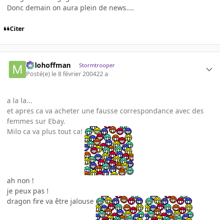
Donc demain on aura plein de news....
Citer
milohoffman
Stormtrooper
Posté(e)
le 8 février 2004
22 a
a la la...
et apres ca va acheter une fausse correspondance avec des
femmes sur Ebay.
Milo ca va plus tout ca!
ah non !
je peux pas !
dragon fire va être jalouse