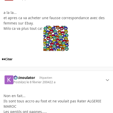
a la la...
et apres ca va acheter une fausse correspondance avec des
femmes sur Ebay.
Milo ca va plus tout ca!
Citer
kikinoulator
INpactien
Posté(e)
le 8 février 2004
22 a
Non en fait...
Ils sont tous accro au foot et ne voulait pas Rater ALGERIE
MAROC
Les gentils ont gagnes.....