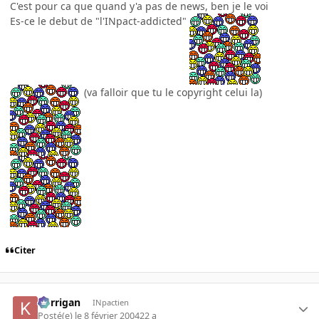
C'est pour ca que quand y'a pas de news, ben je le voi
Es-ce le debut de "l'INpact-addicted"
(va falloir que tu le copyright celui la)
Citer
korrigan
INpactien
Posté(e)
le 8 février 2004
22 a