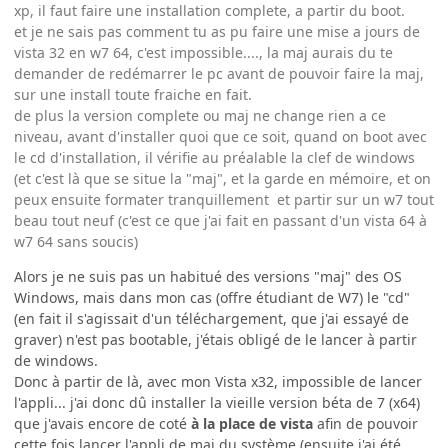
xp, il faut faire une installation complete, a partir du boot.
et je ne sais pas comment tu as pu faire une mise a jours de
vista 32 en w7 64, c'est impossible...., la maj aurais du te
demander de redémarrer le pc avant de pouvoir faire la maj,
sur une install toute fraiche en fait.
de plus la version complete ou maj ne change rien a ce
niveau, avant d'installer quoi que ce soit, quand on boot avec
le cd d'installation, il vérifie au préalable la clef de windows
(et c'est là que se situe la "maj", et la garde en mémoire, et on
peux ensuite formater tranquillement et partir sur un w7 tout
beau tout neuf (c'est ce que j'ai fait en passant d'un vista 64 à
w7 64 sans soucis)
Alors je ne suis pas un habitué des versions "maj" des OS
Windows, mais dans mon cas (offre étudiant de W7) le "cd"
(en fait il s'agissait d'un téléchargement, que j'ai essayé de
graver) n'est pas bootable, j'étais obligé de le lancer à partir
de windows.
Donc à partir de là, avec mon Vista x32, impossible de lancer
l'appli... j'ai donc dû installer la vieille version béta de 7 (x64)
que j'avais encore de coté
à la place de vista
afin de pouvoir
cette fois lancer l'appli de maj du système (ensuite j'ai été