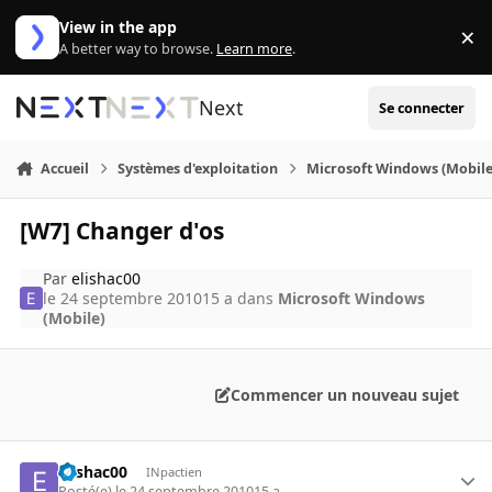
Aller au contenu
View in the app
×
Di
A better way to browse.
Learn more
.
Next
Se connecter
Accueil
Systèmes d'exploitation
Microsoft Windows (Mobile
[W7] Changer d'os
Par
elishac00
le 24 septembre 2010
15 a
dans
Microsoft Windows
(Mobile)
Commencer un nouveau sujet
elishac00
INpactien
Posté(e)
le 24 septembre 2010
15 a