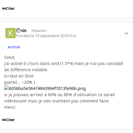
Citer
K-nin
INpactien
Posté(e)
le 19 septembre 2010
15 a
AUTEUR
Salut,
j'ai activé 6 c½urs dans xvid (1.5*4) mais je n'ai pas constaté
de différence notable
Ici test en DivX
(pareil... ~20% )
si je pouvais arriver à 60% ou 80% d'utilisation ce serait
intéressant mais je vois vraiment pas comment faire
merci
Citer