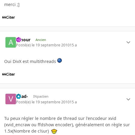
merci ;]
Citer
Amour
Ancien
Posté(e)
le 19 septembre 2010
15 a
Oui DivX est multithreads
Citer
-Vlad-
INpactien
Posté(e)
le 19 septembre 2010
15 a
Tu peux régler le nombre de thread sur l'encodeur xvid
(xvid_encraw ou ffdshow encoder), généralement on règle sur
1.5x(Nombre de c½ur)