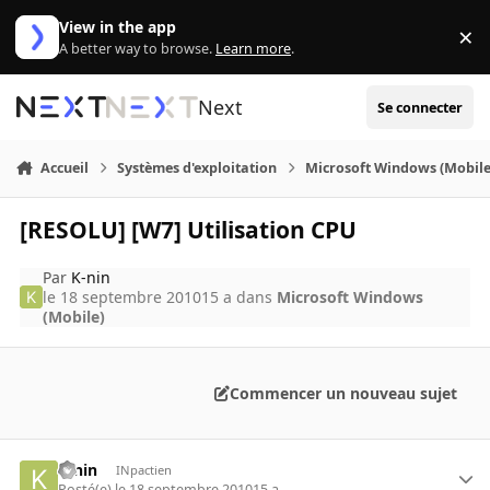
Aller au contenu
View in the app
×
Di
A better way to browse.
Learn more
.
Next
Se connecter
Accueil
Systèmes d'exploitation
Microsoft Windows (Mobile
[RESOLU] [W7] Utilisation CPU
Par
K-nin
le 18 septembre 2010
15 a
dans
Microsoft Windows
(Mobile)
Commencer un nouveau sujet
K-nin
INpactien
Posté(e)
le 18 septembre 2010
15 a