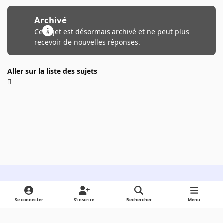
Archivé
Ce sujet est désormais archivé et ne peut plus
recevoir de nouvelles réponses.
Aller sur la liste des sujets
Light Mode
Dark Mode
System Preference
Se connecter
S’inscrire
Rechercher
Menu
Langue
Cookies