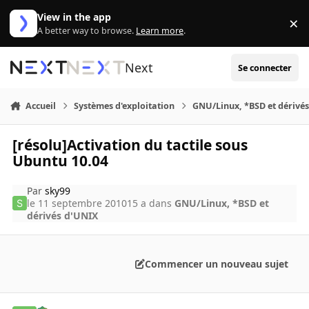
Aller au contenu
View in the app
×
Di
A better way to browse.
Learn more
.
Next
Se connecter
Accueil
Systèmes d'exploitation
GNU/Linux, *BSD et dérivé
[résolu]Activation du tactile sous
Ubuntu 10.04
Par
sky99
le 11 septembre 2010
15 a
dans
GNU/Linux, *BSD et
dérivés d'UNIX
Commencer un nouveau sujet