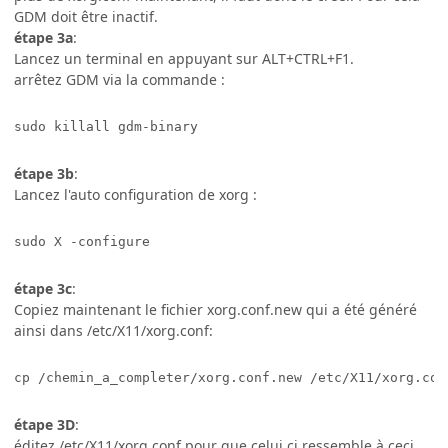
GDM doit être inactif.
étape 3a
:
Lancez un terminal en appuyant sur ALT+CTRL+F1.
arrêtez GDM via la commande :
sudo killall gdm-binary
étape 3b
:
Lancez l'auto configuration de xorg :
sudo X -configure
étape 3c
:
Copiez maintenant le fichier xorg.conf.new qui a été généré
ainsi dans /etc/X11/xorg.conf:
cp /chemin_a_completer/xorg.conf.new /etc/X11/xorg.con
étape 3D
:
éditez /etc/X11/xorg.conf pour que celui ci ressemble à ceci