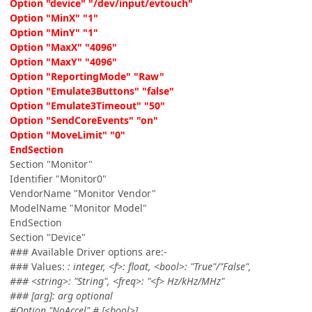
Option "device" "/dev/input/evtouch"
Option "MinX" "1"
Option "MinY" "1"
Option "MaxX" "4096"
Option "MaxY" "4096"
Option "ReportingMode" "Raw"
Option "Emulate3Buttons" "false"
Option "Emulate3Timeout" "50"
Option "SendCoreEvents" "on"
Option "MoveLimit" "0"
EndSection
Section "Monitor"
Identifier "Monitor0"
VendorName "Monitor Vendor"
ModelName "Monitor Model"
EndSection
Section "Device"
### Available Driver options are:-
### Values:
: integer, <f>: float, <bool>: "True"/"False",
### <string>: "String", <freq>: "<f> Hz/kHz/MHz"
### [arg]: arg optional
#Option "NoAccel" # [<bool>]