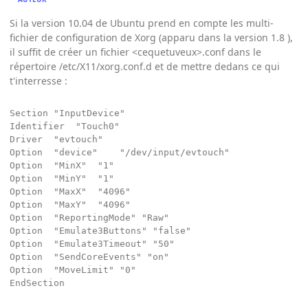
Si la version 10.04 de Ubuntu prend en compte les multi-
fichier de configuration de Xorg (apparu dans la version 1.8 ),
il suffit de créer un fichier <cequetuveux>.conf dans le
répertoire /etc/X11/xorg.conf.d et de mettre dedans ce qui
t'interresse :
Section "InputDevice"

Identifier	"Touch0"

Driver 	"evtouch"

Option 	"device"	"/dev/input/evtouch"

Option 	"MinX"	"1"

Option 	"MinY"	"1"

Option 	"MaxX"	"4096"

Option 	"MaxY"	"4096"

Option 	"ReportingMode" "Raw"

Option	"Emulate3Buttons" "false"

Option	"Emulate3Timeout" "50"

Option	"SendCoreEvents" "on"

Option	"MoveLimit" "0"

EndSection