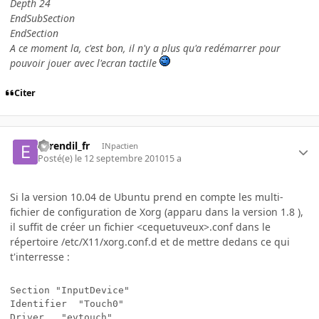
Depth 24
EndSubSection
EndSection
A ce moment la, c'est bon, il n'y a plus qu'a redémarrer pour
pouvoir jouer avec l'ecran tactile
Citer
earendil_fr
INpactien
Posté(e)
le 12 septembre 2010
15 a
Si la version 10.04 de Ubuntu prend en compte les multi-
fichier de configuration de Xorg (apparu dans la version 1.8 ),
il suffit de créer un fichier <cequetuveux>.conf dans le
répertoire /etc/X11/xorg.conf.d et de mettre dedans ce qui
t'interresse :
Section "InputDevice"

Identifier	"Touch0"

Driver	 "evtouch"
