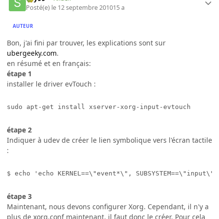
Posté(e)
le 12 septembre 2010
15 a
AUTEUR
Bon, j'ai fini par trouver, les explications sont sur
ubergeeky.com
.
en résumé et en français:
étape 1
installer le driver evTouch :
étape 2
Indiquer à udev de créer le lien symbolique vers l'écran tactile
:
$ echo 'echo KERNEL==\"event*\", SUBSYSTEM==\"input\",
étape 3
Maintenant, nous devons configurer Xorg. Cependant, il n'y a
plus de xorg.conf maintenant, il faut donc le créer. Pour cela