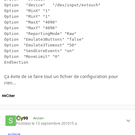
Option	 "device"	"/dev/input/evtouch"

Option	 "MinX"	"1"

Option	 "MinY"	"1"

Option	 "MaxX"	"4096"

Option	 "MaxY"	"4096"

Option	 "ReportingMode" "Raw"

Option	"Emulate3Buttons" "false"

Option	"Emulate3Timeout" "50"

Option	"SendCoreEvents" "on"

Option	"MoveLimit" "0"

EndSection
Ça évite de se faire tout un fichier de configuration pour
rien...
Citer
sky99
Ancien
Posté(e)
le 13 septembre 2010
15 a
AUTEUR