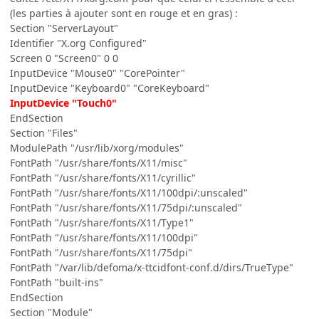
(les parties à ajouter sont en rouge et en gras) :
Section "ServerLayout"
Identifier "X.org Configured"
Screen 0 "Screen0" 0 0
InputDevice "Mouse0" "CorePointer"
InputDevice "Keyboard0" "CoreKeyboard"
InputDevice "Touch0"
EndSection
Section "Files"
ModulePath "/usr/lib/xorg/modules"
FontPath "/usr/share/fonts/X11/misc"
FontPath "/usr/share/fonts/X11/cyrillic"
FontPath "/usr/share/fonts/X11/100dpi/:unscaled"
FontPath "/usr/share/fonts/X11/75dpi/:unscaled"
FontPath "/usr/share/fonts/X11/Type1"
FontPath "/usr/share/fonts/X11/100dpi"
FontPath "/usr/share/fonts/X11/75dpi"
FontPath "/var/lib/defoma/x-ttcidfont-conf.d/dirs/TrueType"
FontPath "built-ins"
EndSection
Section "Module"