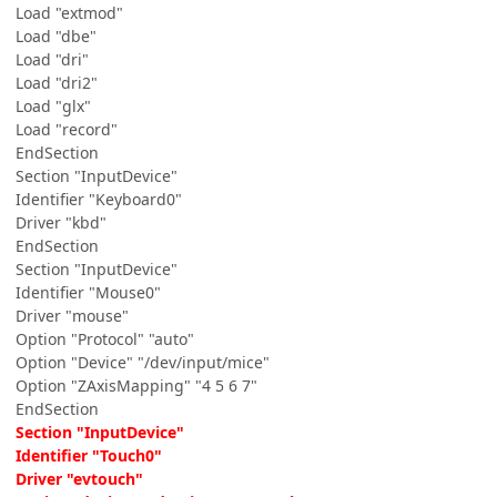
Load "extmod"
Load "dbe"
Load "dri"
Load "dri2"
Load "glx"
Load "record"
EndSection
Section "InputDevice"
Identifier "Keyboard0"
Driver "kbd"
EndSection
Section "InputDevice"
Identifier "Mouse0"
Driver "mouse"
Option "Protocol" "auto"
Option "Device" "/dev/input/mice"
Option "ZAxisMapping" "4 5 6 7"
EndSection
Section "InputDevice"
Identifier "Touch0"
Driver "evtouch"