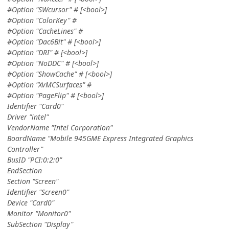
#Option "SWcursor" # [<bool>]
#Option "ColorKey" #
#Option "CacheLines" #
#Option "Dac6Bit" # [<bool>]
#Option "DRI" # [<bool>]
#Option "NoDDC" # [<bool>]
#Option "ShowCache" # [<bool>]
#Option "XvMCSurfaces" #
#Option "PageFlip" # [<bool>]
Identifier "Card0"
Driver "intel"
VendorName "Intel Corporation"
BoardName "Mobile 945GME Express Integrated Graphics
Controller"
BusID "PCI:0:2:0"
EndSection
Section "Screen"
Identifier "Screen0"
Device "Card0"
Monitor "Monitor0"
SubSection "Display"