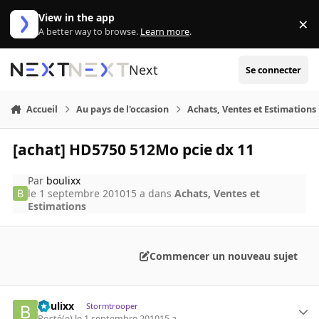
Aller au contenu
View in the app
×
Di
A better way to browse.
Learn more
.
Next
Se connecter
Accueil
Au pays de l'occasion
Achats, Ventes et Estimations
[achat] HD5750 512Mo pcie dx 11
Par
boulixx
le 1 septembre 2010
15 a
dans
Achats, Ventes et
Estimations
Commencer un nouveau sujet
boulixx
Stormtrooper
Posté(e)
le 1 septembre 2010
15 a