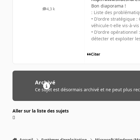
Bon diaporama !
4,3 k
messages
: Liste des problématiq
• D'ordre stratégique :
véhicule-t-elle vis-à-
• D'ordre opérationnel
détecter et exploiter 
Citer
Archivé
Ce sujet est désormais archivé et ne peut plus re
Aller sur la liste des sujets
Accueil
Systèmes d'exploitation
Microsoft Windows (Mo