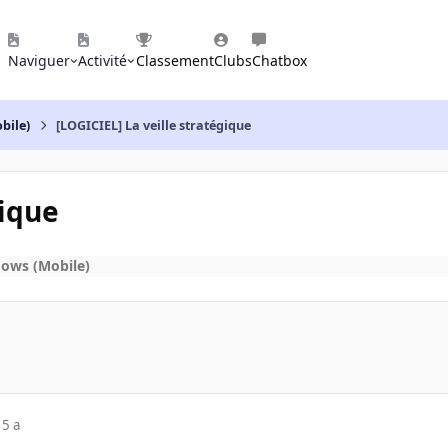
Naviguer
Activité
Classement
Clubs
Chatbox
bile)
[LOGICIEL] La veille stratégique
gique
ows (Mobile)
15 a