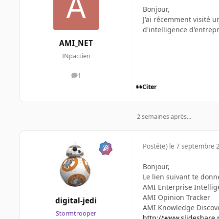
Bonjour,
J'ai récemment visité u
d'intelligence d'entrep
AMI_NET
INpactien
1
messages
Citer
2 semaines après...
Posté(e)
le 7 septembre 
Bonjour,
Le lien suivant te donn
AMI Enterprise Intelli
AMI Opinion Tracker
digital-jedi
AMI Knowledge Discov
Stormtrooper
http://www.slideshare