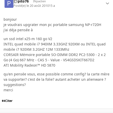
pepito76
INpactien
Posté(e)
le 20 août 2010
15 a
bonjour
je voudrais upgrater mon pc portable samsung NP-r720H
j'ai déja pensée à
un ssd intel x25-m 160 go V2
INTEL quad mobile i7 940XM 3.33GHZ 920XM ou INTEL quad
mobile i7 920XM 3.2GHZ 12M 1333Mhz
CORSAIR Mémoire portable SO-DIMM DDR2 PC2-5300 - 2 x 2
Go (4 Go) 667 MHz - CAS 5 - Value - VS4GSDSKIT667D2
ATI Mobility Radeon™ HD 5870
qu'en pensée vous, esse possible comme config? la carte mère
va supporter? c'est de la folie? autant acheter un alienware ?
suggestions?
merci
Citer