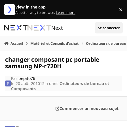
Aller au contenu
View in the app
×
Di
A better way to browse.
Learn more
.
Next
Se connecter
Accueil
Matériel et Conseils d'achat
Ordinateurs de bureau
changer composant pc portable
samsung NP-r720H
Par
pepito76
le 20 août 2010
15 a
dans
Ordinateurs de bureau et
Composants
Commencer un nouveau sujet