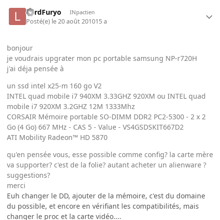
LordFuryo
INpactien
Posté(e)
le 20 août 2010
15 a
bonjour
je voudrais upgrater mon pc portable samsung NP-r720H
j'ai déja pensée à
un ssd intel x25-m 160 go V2
INTEL quad mobile i7 940XM 3.33GHZ 920XM ou INTEL quad
mobile i7 920XM 3.2GHZ 12M 1333Mhz
CORSAIR Mémoire portable SO-DIMM DDR2 PC2-5300 - 2 x 2
Go (4 Go) 667 MHz - CAS 5 - Value - VS4GSDSKIT667D2
ATI Mobility Radeon™ HD 5870
qu'en pensée vous, esse possible comme config? la carte mère
va supporter? c'est de la folie? autant acheter un alienware ?
suggestions?
merci
Euh changer le DD, ajouter de la mémoire, c'est du domaine
du possible, et encore en vérifiant les compatibilités, mais
changer le proc et la carte vidéo....