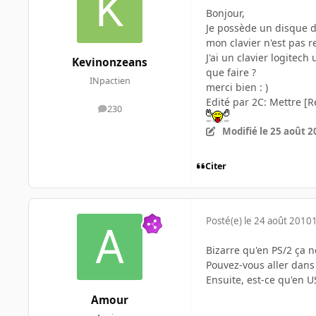
Bonjour,
Je possède un disque du
mon clavier n'est pas 
J'ai un clavier logitec
Kevinonzeans
que faire ?
INpactien
merci bien : )
Edité par 2C: Mettre [R
230
messages
Modifié
le 25 août 2
Citer
Posté(e)
le 24 août 2010
Bizarre qu'en PS/2 ça n
Pouvez-vous aller dans 
Ensuite, est-ce qu'en U
Amour