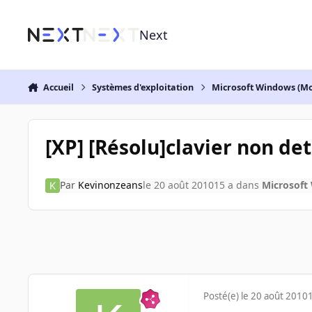
Aller au contenu
Next
Accueil
Systèmes d'exploitation
Microsoft Windows (Mo
[XP] [Résolu]clavier non de
Par
Kevinonzeans
le 20 août 2010
15 a
dans
Microsoft
Posté(e)
le 20 août 2010