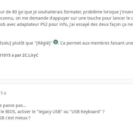
r de 80 go que je souhaiterais formater, problème lorsque j'insere 
reconnu, on me demande d'appuyer sur une touche pour lancer le cd 
h usb avec adaptateur PS2 pour info, j'ai essayé des deux façon ça n
ésolu] plutôt que "[Réglé]"
. Ca permet aux membres faisant une 
010
15 a
par 2C.LiryC
15 a
e passe pas...
le BIOS, activer le "legacy USB" ou "USB Keyboard" ?
SB c'est mieux ?