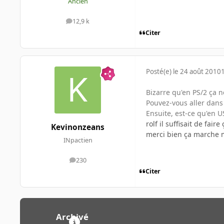
Ancien
12,9 k
messages
Citer
Posté(e)
le 24 août 2010
Bizarre qu'en PS/2 ça n
Pouvez-vous aller dans 
Ensuite, est-ce qu'en U
rolf il suffisait de faire 
Kevinonzeans
merci bien ça marche m
INpactien
230
messages
Citer
Archivé