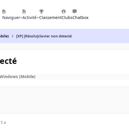
Naviguer
Activité
Classement
Clubs
Chatbox
bile)
[XP] [Résolu]clavier non detecté
tecté
 Windows (Mobile)
15 a