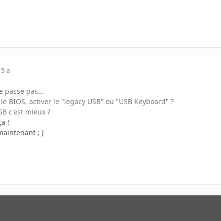
15 a
e passe pas...
le BIOS, activer le "legacy USB" ou "USB Keyboard" ?
SB c'est mieux ?
ça !
aintenant ; )