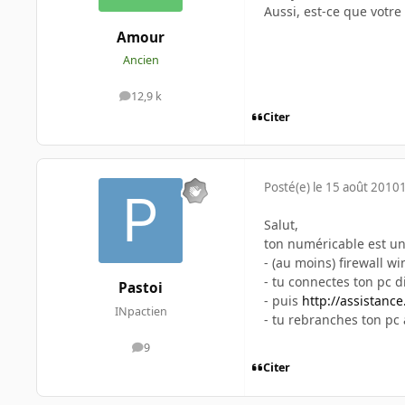
Aussi, est-ce que votre
Amour
Ancien
12,9 k
messages
Citer
Posté(e)
le 15 août 2010
Salut,
ton numéricable est un
- (au moins) firewall w
- tu connectes ton pc 
Pastoi
- puis
http://assistanc
INpactien
- tu rebranches ton pc
9
messages
Citer