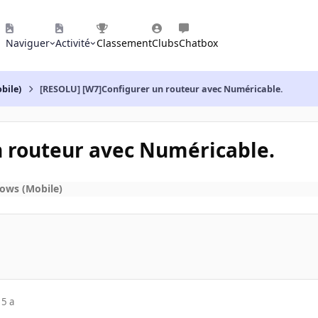
Naviguer
Activité
Classement
Clubs
Chatbox
bile)
[RESOLU] [W7]Configurer un routeur avec Numéricable.
n routeur avec Numéricable.
ows (Mobile)
15 a