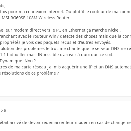
ts,
e fois pour ma connexion internet. Ou plutôt le routeur de ma conne
 : MSI RG60SE 108M Wireless Router
he leur modem direct vers le PC en Ethernet ça marche nickel.
anchant avec le routeur Win7 détecte des choses mais que la con
propriétés je vois des paquets reçus et d'autres envoyés.
solution des problèmes le truc me chante que le serveur DNS ne r
.1.1 bidouiller mais INpossible d'arriver à quoi que ce soit.
P Dynamique. Non ?
res de ma carte réseau j'ai mis acquérir une IP et un DNS automa
e résolutions de ce problème ?
15 a
'était arrivé de devoir redémarrer leur modem en cas de changeme