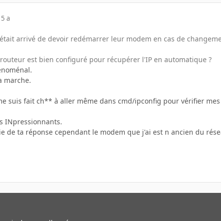
15 a
'était arrivé de devoir redémarrer leur modem en cas de changeme
 routeur est bien configuré pour récupérer l'IP en automatique ?
énoménal.
a marche.
e suis fait ch** à aller même dans cmd/ipconfig pour vérifier mes 
es INpressionnants.
cie de ta réponse cependant le modem que j'ai est n ancien du résea