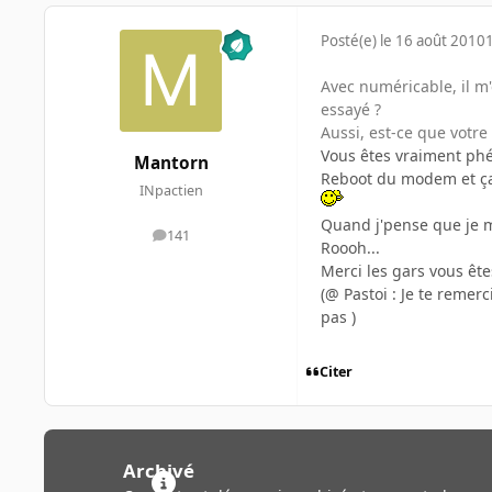
Posté(e)
le 16 août 2010
Avec numéricable, il m
essayé ?
Aussi, est-ce que votre
Vous êtes vraiment ph
Mantorn
Reboot du modem et ç
INpactien
Quand j'pense que je m
141
messages
Roooh...
Merci les gars vous êt
(@ Pastoi : Je te remer
pas )
Citer
Archivé