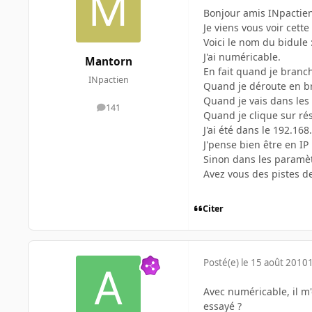
Bonjour amis INpactien
Je viens vous voir cett
Voici le nom du bidule
J'ai numéricable.
Mantorn
En fait quand je branc
INpactien
Quand je déroute en br
Quand je vais dans les 
141
messages
Quand je clique sur ré
J'ai été dans le 192.168
J'pense bien être en I
Sinon dans les paramèt
Avez vous des pistes d
Citer
Posté(e)
le 15 août 2010
Avec numéricable, il m
essayé ?