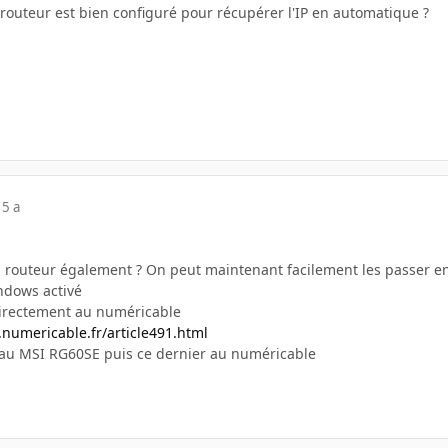
 routeur est bien configuré pour récupérer l'IP en automatique ?
15 a
 routeur également ? On peut maintenant facilement les passer en
indows activé
directement au numéricable
e.numericable.fr/article491.html
 au MSI RG60SE puis ce dernier au numéricable