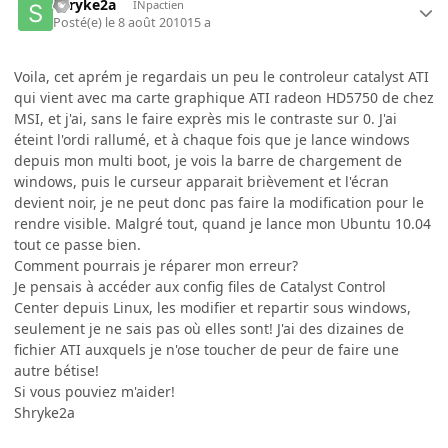
shryke2a
INpactien
Posté(e)
le 8 août 2010
15 a
Voila, cet aprém je regardais un peu le controleur catalyst ATI
qui vient avec ma carte graphique ATI radeon HD5750 de chez
MSI, et j'ai, sans le faire exprès mis le contraste sur 0. J'ai
éteint l'ordi rallumé, et à chaque fois que je lance windows
depuis mon multi boot, je vois la barre de chargement de
windows, puis le curseur apparait brièvement et l'écran
devient noir, je ne peut donc pas faire la modification pour le
rendre visible. Malgré tout, quand je lance mon Ubuntu 10.04
tout ce passe bien.
Comment pourrais je réparer mon erreur?
Je pensais à accéder aux config files de Catalyst Control
Center depuis Linux, les modifier et repartir sous windows,
seulement je ne sais pas où elles sont! J'ai des dizaines de
fichier ATI auxquels je n'ose toucher de peur de faire une
autre bétise!
Si vous pouviez m'aider!
Shryke2a