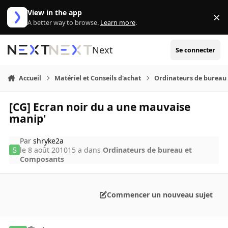
Aller au contenu
View in the app
×
Di
A better way to browse.
Learn more
.
Next
Se connecter
Accueil
Matériel et Conseils d'achat
Ordinateurs de bureau
[CG] Ecran noir du a une mauvaise
manip'
Par
shryke2a
le 8 août 2010
15 a
dans
Ordinateurs de bureau et
Composants
Commencer un nouveau sujet