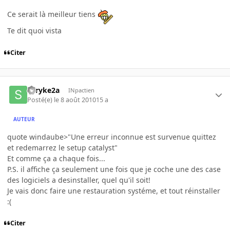
Ce serait là meilleur tiens
Te dit quoi vista
Citer
shryke2a
INpactien
Posté(e)
le 8 août 2010
15 a
AUTEUR
quote windaube>"Une erreur inconnue est survenue quittez
et redemarrez le setup catalyst"
Et comme ça a chaque fois...
P.S. il affiche ça seulement une fois que je coche une des case
des logiciels a desinstaller, quel qu'il soit!
Je vais donc faire une restauration systéme, et tout réinstaller
:(
Citer