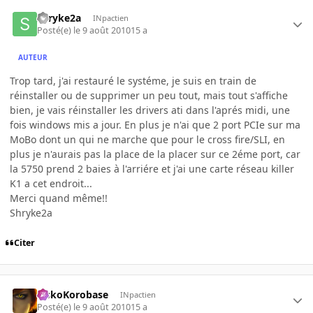
shryke2a
INpactien
Posté(e)
le 9 août 2010
15 a
AUTEUR
Trop tard, j'ai restauré le systéme, je suis en train de
réinstaller ou de supprimer un peu tout, mais tout s'affiche
bien, je vais réinstaller les drivers ati dans l'aprés midi, une
fois windows mis a jour. En plus je n'ai que 2 port PCIe sur ma
MoBo dont un qui ne marche que pour le cross fire/SLI, en
plus je n'aurais pas la place de la placer sur ce 2éme port, car
la 5750 prend 2 baies à l'arriére et j'ai une carte réseau killer
K1 a cet endroit...
Merci quand même!!
Shryke2a
Citer
SiskoKorobase
INpactien
Posté(e)
le 9 août 2010
15 a