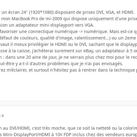
un écran 24" (1920*1080) disposant de prises DVI, VGA, et HDMI.
 à mon MacBook Pro de mi-2009 qui dispose uniquement d'une prise 
ssion un adaptateur mini-displayport vers VGA.
 favoriser une connectique numérique -> numérique. Mais est-ce qu
défaut de couleurs, qualité d'image, ralentissement...) ou un 2eme
aut il mieux privilégier le HDMI ou le DVI, sachant que le displayp
 passe à la caisse, j'achèterai surement sur eBay, un adaptateur à 5 
n : dans une 20 aine de jour, je ne serrais plus chez moi pour le rec
t-être y a-t-il d'autres problèmes que je n'ai pas envisagés.
ez m'éclairer, et surtout n'hésitez pas à rentrer dans la technique 
 a
au DVI/HDMI, c'est très moche, que ce soit la netteté ou la colorim
rs Mini-DisplayPort/HDMI à 10¤ FDP inclus chez des vendeurs europé