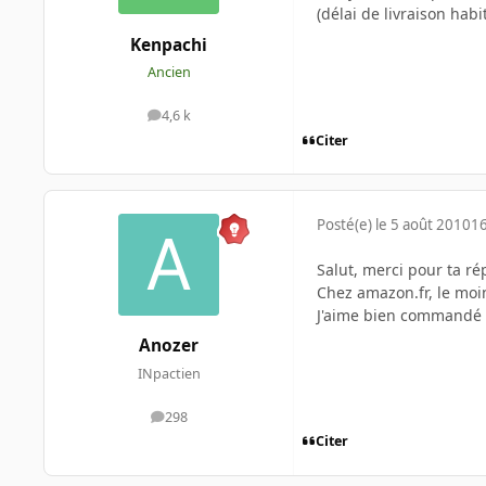
(délai de livraison habi
Kenpachi
Ancien
4,6 k
messages
Citer
Posté(e)
le 5 août 2010
16
Salut, merci pour ta ré
Chez amazon.fr, le moi
J'aime bien commandé su
Anozer
INpactien
298
messages
Citer