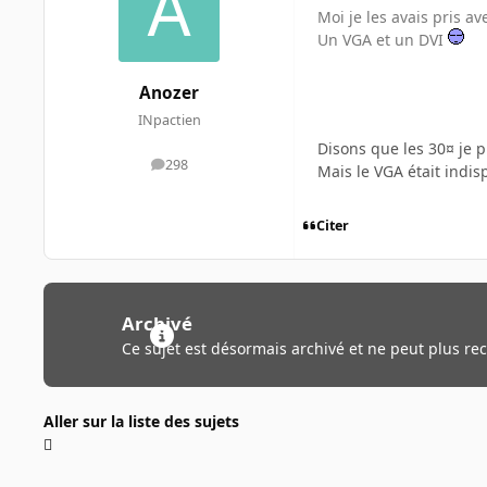
Moi je les avais pris 
Un VGA et un DVI
Anozer
INpactien
Disons que les 30¤ je p
298
messages
Mais le VGA était indi
Citer
Archivé
Ce sujet est désormais archivé et ne peut plus re
Aller sur la liste des sujets