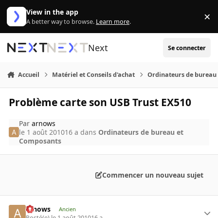
Aller au contenu
View in the app
×
Di
A better way to browse.
Learn more
.
Next
Se connecter
Accueil
Matériel et Conseils d'achat
Ordinateurs de bureau
Problème carte son USB Trust EX510
Par
arnows
le 1 août 2010
16 a
dans
Ordinateurs de bureau et
Composants
Commencer un nouveau sujet
arnows
Ancien
Posté(e)
le 1 août 2010
16 a