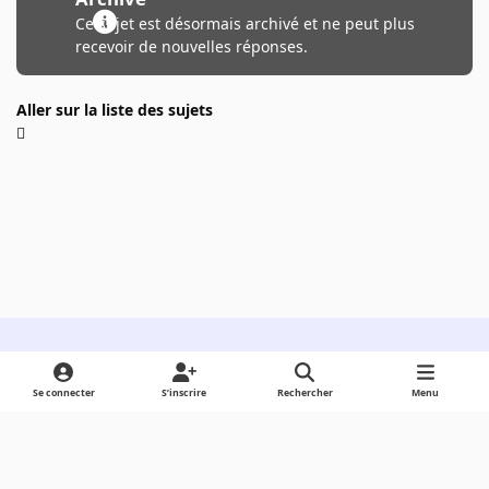
Ce sujet est désormais archivé et ne peut plus
recevoir de nouvelles réponses.
Aller sur la liste des sujets
Light Mode
Dark Mode
System Preference
Se connecter
S’inscrire
Rechercher
Menu
Langue
Cookies
Powered by
Invision Community