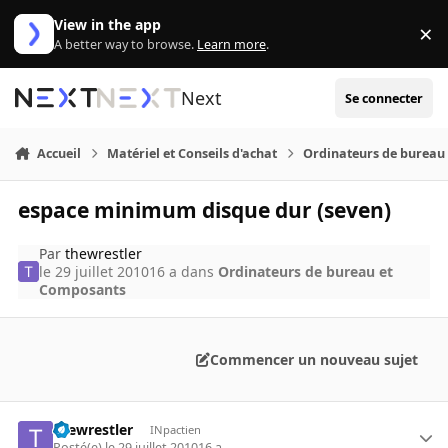
Aller au contenu
View in the app
×
Di
A better way to browse.
Learn more
.
Next
Se connecter
Accueil
Matériel et Conseils d'achat
Ordinateurs de bureau
espace minimum disque dur (seven)
Par
thewrestler
le 29 juillet 2010
16 a
dans
Ordinateurs de bureau et
Composants
Commencer un nouveau sujet
thewrestler
INpactien
Posté(e)
le 29 juillet 2010
16 a