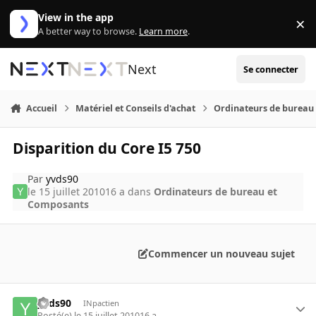
Aller au contenu
View in the app
×
Di
A better way to browse.
Learn more
.
Next
Se connecter
Accueil
Matériel et Conseils d'achat
Ordinateurs de bureau
Disparition du Core I5 750
Par
yvds90
le 15 juillet 2010
16 a
dans
Ordinateurs de bureau et
Composants
Commencer un nouveau sujet
yvds90
INpactien
Posté(e)
le 15 juillet 2010
16 a