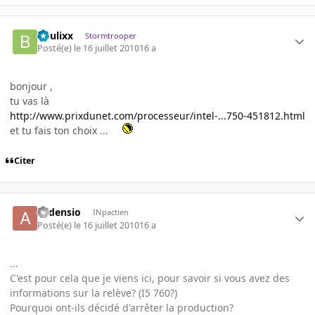
boulixx
Stormtrooper
Posté(e)
le 16 juillet 2010
16 a
bonjour ,
tu vas là
http://www.prixdunet.com/processeur/intel-...750-451812.html
et tu fais ton choix ...
Citer
Ardensio
INpactien
Posté(e)
le 16 juillet 2010
16 a
...
C'est pour cela que je viens ici, pour savoir si vous avez des
informations sur la relève? (I5 760?)
Pourquoi ont-ils décidé d'arrêter la production?