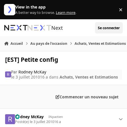
Aller au contenu
View in the app
×
Di
A better way to browse.
Learn more
.
Next
Se connecter
Accueil
Au pays de l'occasion
Achats, Ventes et Estimations
[EST] Petite config
Par
Rodney McKay
le 3 juillet 2010
16 a
dans
Achats, Ventes et Estimations
Commencer un nouveau sujet
Rodney McKay
INpactien
Posté(e)
le 3 juillet 2010
16 a