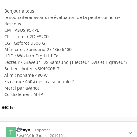
Bonjour à tous
je souhaiterai avoir une évaluation de la petite config ci-
dessous :
CM : ASUS P5KPL
CPU : Intel C2D E8200
CG : Geforce 9500 GT
Mémoire : Samsung 2x 1Go 6400
HDD : Western Digital 1 To
Lecteur / Graveur : 2x Samsung (1 lecteur DVD et 1 graveur)
Boitier : Antec NSK4000B II
Alim : noname 480 W
Es ce que 450¤ c'est raisonnable ?
Merci par avance
Cordialement MHP
Citer
Tataye
INpactien
Posté(e)
le 3 juillet 2010
16 a