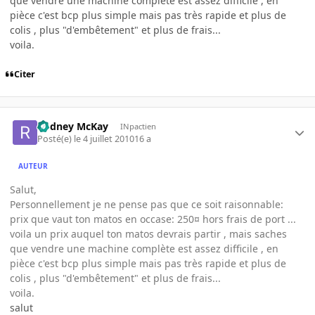
que vendre une machine complète est assez difficile , en
pièce c'est bcp plus simple mais pas très rapide et plus de
colis , plus "d'embêtement" et plus de frais...
voila.
Citer
Rodney McKay
INpactien
Posté(e)
le 4 juillet 2010
16 a
AUTEUR
Salut,
Personnellement je ne pense pas que ce soit raisonnable:
prix que vaut ton matos en occase: 250¤ hors frais de port ...
voila un prix auquel ton matos devrais partir , mais saches
que vendre une machine complète est assez difficile , en
pièce c'est bcp plus simple mais pas très rapide et plus de
colis , plus "d'embêtement" et plus de frais...
voila.
salut