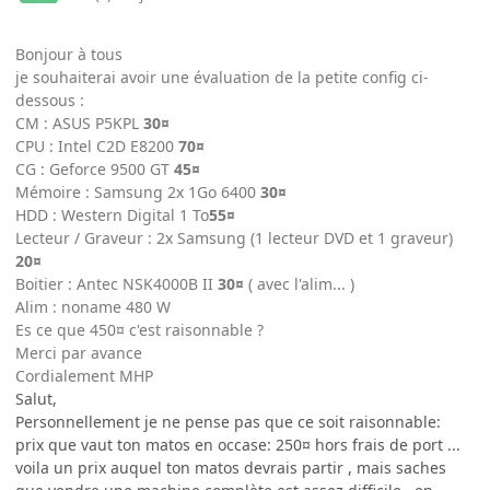
Bonjour à tous
je souhaiterai avoir une évaluation de la petite config ci-
dessous :
CM : ASUS P5KPL
30¤
CPU : Intel C2D E8200
70¤
CG : Geforce 9500 GT
45¤
Mémoire : Samsung 2x 1Go 6400
30¤
HDD : Western Digital 1 To
55¤
Lecteur / Graveur : 2x Samsung (1 lecteur DVD et 1 graveur)
20¤
Boitier : Antec NSK4000B II
30¤
( avec l'alim... )
Alim : noname 480 W
Es ce que 450¤ c'est raisonnable ?
Merci par avance
Cordialement MHP
Salut,
Personnellement je ne pense pas que ce soit raisonnable:
prix que vaut ton matos en occase: 250¤ hors frais de port ...
voila un prix auquel ton matos devrais partir , mais saches