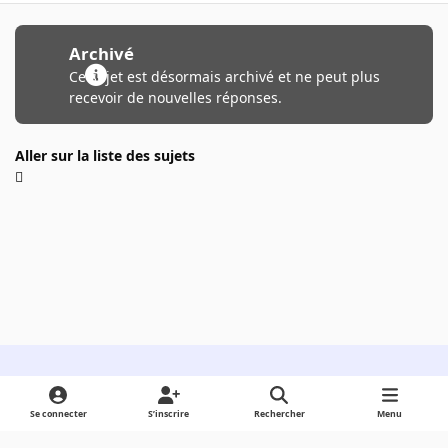
Archivé
Ce sujet est désormais archivé et ne peut plus
recevoir de nouvelles réponses.
Aller sur la liste des sujets
Light Mode
Dark Mode
System Preference
Se connecter
S’inscrire
Rechercher
Menu
Langue
Cookies