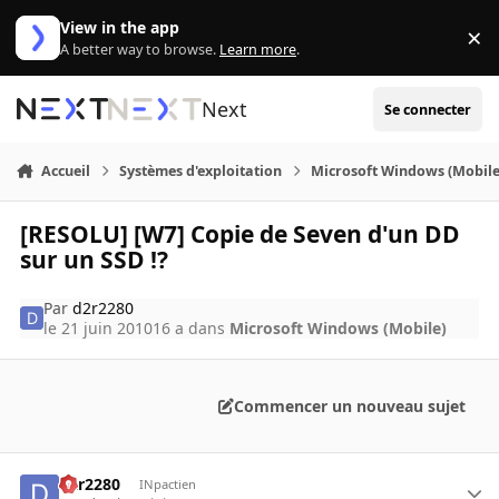
Aller au contenu
View in the app
×
Di
A better way to browse.
Learn more
.
Next
Se connecter
Accueil
Systèmes d'exploitation
Microsoft Windows (Mobile
[RESOLU] [W7] Copie de Seven d'un DD
sur un SSD !?
Par
d2r2280
le 21 juin 2010
16 a
dans
Microsoft Windows (Mobile)
Commencer un nouveau sujet
d2r2280
INpactien