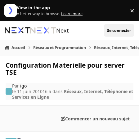
Aller au contenu
View in the app
×
Di
A better way to browse.
Learn more
.
Next
Se connecter
Accueil
Réseaux et Programmation
Réseaux, Internet, Télé
Configuration Materielle pour server
TSE
Par
igo
le 11 juin 2010
16 a
dans
Réseaux, Internet, Téléphonie et
Services en Ligne
Commencer un nouveau sujet