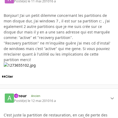
Posté(e)
le 11 mai 2010
16 a
Bonjour! J'ai un petit dilemme concernant les partitions de
mon disque dur, j'ai windows 7 , il est sur sa partition c: , j'ai
egalement 2 autre partitions que je me suis crée sur ce
disque dur mais il y en a une sans adresse qui est marquée
comme: "active" et "recovery partition".
"Recovery partition" ne m'inquiète guère j'ai mes cd d'instal'
de windows mais c'est "active" qui me gene. Si vous pouviez
m'eclairer quant à l'utilité ou les implications de cette
partition merci!
Citer
Amour
Ancien
Posté(e)
le 12 mai 2010
16 a
C'est juste la partition de restauration, en cas de perte des