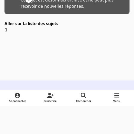
recevoir de nouvelles réponses.
Aller sur la liste des sujets
Light Mode
Dark Mode
System Preference
Se connecter
S’inscrire
Rechercher
Menu
Langue
Cookies
Powered by
Invision Community