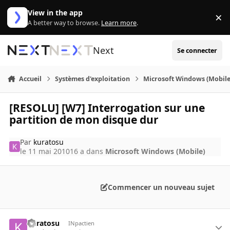
Aller au contenu
View in the app
×
Di
A better way to browse.
Learn more
.
Next
Se connecter
Accueil
Systèmes d'exploitation
Microsoft Windows (Mobile
[RESOLU] [W7] Interrogation sur une
partition de mon disque dur
Par
kuratosu
le 11 mai 2010
16 a
dans
Microsoft Windows (Mobile)
Commencer un nouveau sujet
kuratosu
INpactien