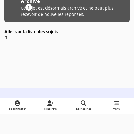
Archivé
Ce sujet est désormais archivé et ne peut plus
recevoir de nouvelles réponses.
Aller sur la liste des sujets
Light Mode
Dark Mode
System Preference
Se connecter
S’inscrire
Rechercher
Menu
Langue
Cookies
Powered by
Invision Community