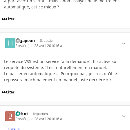
A part avec un script... mais sinon essayez de le mettre en
automatique, est-ce mieux ?
Citer
Higapeon
INpactien
Posté(e)
le 28 avril 2010
16 a
Le service VSS est un service "a la demande". Il s'active sur
requête du système. Il est naturellement en manuel.
Le passer en automatique ... Pourquoi pas, je crois qu'il le
repassera machinalement en manuel juste derrière = /
Citer
Biskot
INpactien
Posté(e)
le 28 avril 2010
16 a
AUTEUR