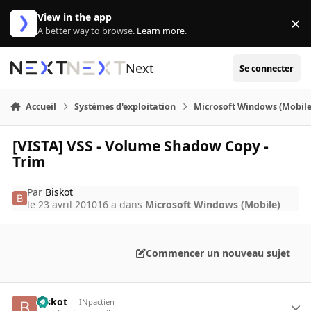
Aller au contenu
View in the app
×
Di
A better way to browse.
Learn more
.
Next
Se connecter
Accueil
Systèmes d'exploitation
Microsoft Windows (Mobile
[VISTA] VSS - Volume Shadow Copy -
Trim
Par
Biskot
le 23 avril 2010
16 a
dans
Microsoft Windows (Mobile)
Commencer un nouveau sujet
Biskot
INpactien