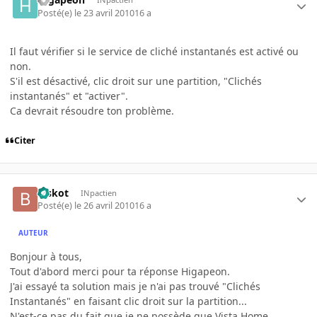
Posté(e)
le 23 avril 2010
16 a
Il faut vérifier si le service de cliché instantanés est activé ou
non.
S'il est désactivé, clic droit sur une partition, "Clichés
instantanés" et "activer".
Ca devrait résoudre ton problème.
Citer
Biskot
INpactien
Posté(e)
le 26 avril 2010
16 a
AUTEUR
Bonjour à tous,
Tout d'abord merci pour ta réponse Higapeon.
J'ai essayé ta solution mais je n'ai pas trouvé "Clichés
Instantanés" en faisant clic droit sur la partition...
N'est-ce pas du fait que je ne possède que Vista Home