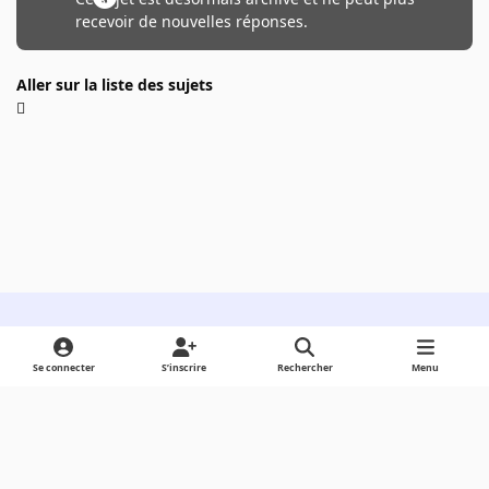
recevoir de nouvelles réponses.
Aller sur la liste des sujets
Light Mode
Dark Mode
System Preference
Se connecter
S’inscrire
Rechercher
Menu
Langue
Cookies
Powered by
Invision Community