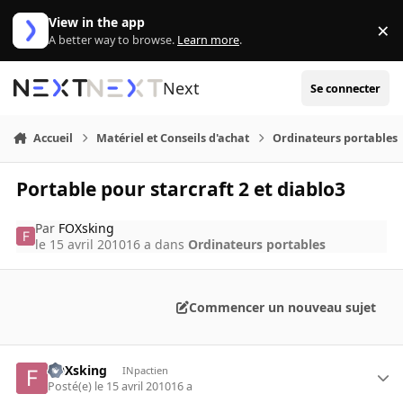
Aller au contenu
View in the app
×
Di
A better way to browse.
Learn more
.
Next
Se connecter
Accueil
Matériel et Conseils d'achat
Ordinateurs portables
Portable pour starcraft 2 et diablo3
Par
FOXsking
le 15 avril 2010
16 a
dans
Ordinateurs portables
Commencer un nouveau sujet
FOXsking
INpactien
Posté(e)
le 15 avril 2010
16 a