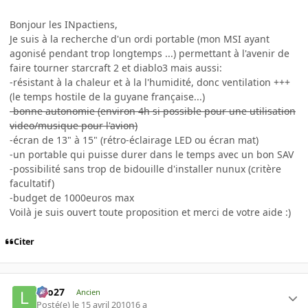
Bonjour les INpactiens,
Je suis à la recherche d'un ordi portable (mon MSI ayant
agonisé pendant trop longtemps ...) permettant à l'avenir de
faire tourner starcraft 2 et diablo3 mais aussi:
-résistant à la chaleur et à la l'humidité, donc ventilation +++
(le temps hostile de la guyane française...)
-bonne autonomie (environ 4h si possible pour une utilisation
video/musique pour l'avion)
-écran de 13" à 15" (rétro-éclairage LED ou écran mat)
-un portable qui puisse durer dans le temps avec un bon SAV
-possibilité sans trop de bidouille d'installer nunux (critère
facultatif)
-budget de 1000euros max
Voilà je suis ouvert toute proposition et merci de votre aide :)
Citer
Lilo27
Ancien
Posté(e)
le 15 avril 2010
16 a