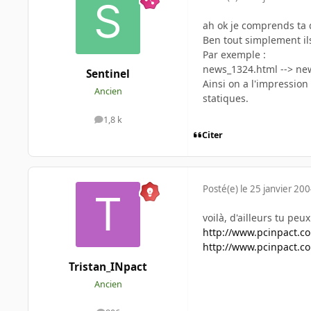
ah ok je comprends ta 
Ben tout simplement il
Par exemple :
news_1324.html --> ne
Sentinel
Ainsi on a l'impression
Ancien
statiques.
1,8 k
messages
Citer
Posté(e)
le 25 janvier 20
voilà, d'ailleurs tu pe
http://www.pcinpact.c
http://www.pcinpact.c
Tristan_INpact
Ancien