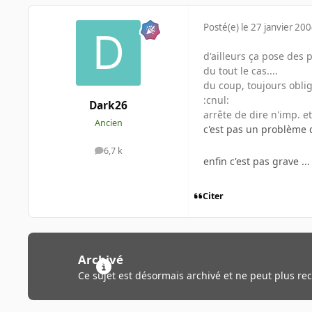
Posté(e)
le 27 janvier 20
d'ailleurs ça pose des 
du tout le cas....
du coup, toujours obligé
:cnul:
Dark26
arrête de dire n'imp. e
Ancien
c'est pas un problème
6,7 k
messages
enfin c'est pas grave ...
Citer
Archivé
Ce sujet est désormais archivé et ne peut plus re