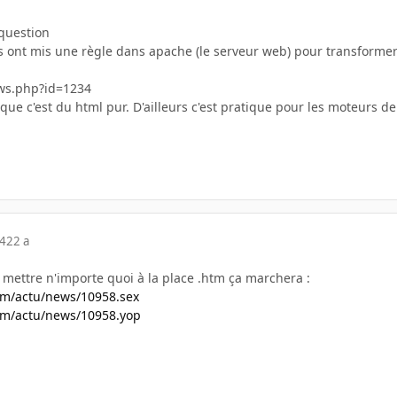
question
s ont mis une règle dans apache (le serveur web) pour transformer
ws.php?id=1234
 que c'est du html pur. D'ailleurs c'est pratique pour les moteurs 
04
22 a
ux mettre n'importe quoi à la place .htm ça marchera :
om/actu/news/10958.sex
om/actu/news/10958.yop