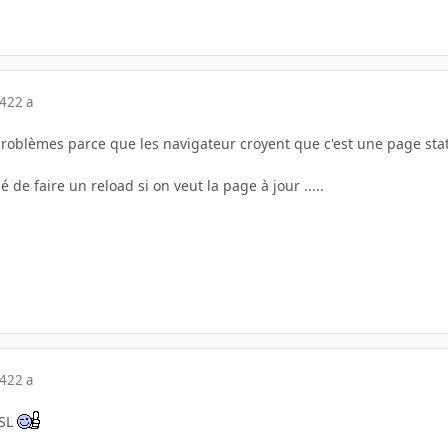
04
22 a
problèmes parce que les navigateur croyent que c'est une page stati
 de faire un reload si on veut la page à jour .....
04
22 a
DSL