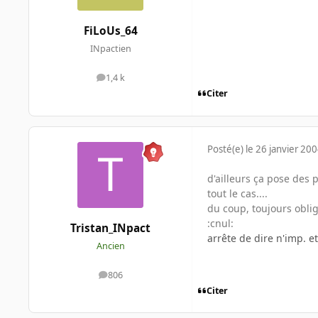
FiLoUs_64
INpactien
1,4 k
messages
Citer
Posté(e)
le 26 janvier 20
d'ailleurs ça pose des 
tout le cas....
du coup, toujours obligé
:cnul:
Tristan_INpact
arrête de dire n'imp. e
Ancien
806
messages
Citer