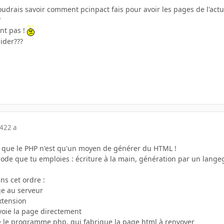
voudrais savoir comment pcinpact fais pour avoir les pages de l'ac
?
nt pas !
ider???
04
22 a
 que le PHP n'est qu'un moyen de générer du HTML !
de que tu emploies : écriture à la main, génération par un langege de
ns cet ordre :
e au serveur
extension
renvoie la page directement
elle le programme php, qui fabrique la page html à renvoyer