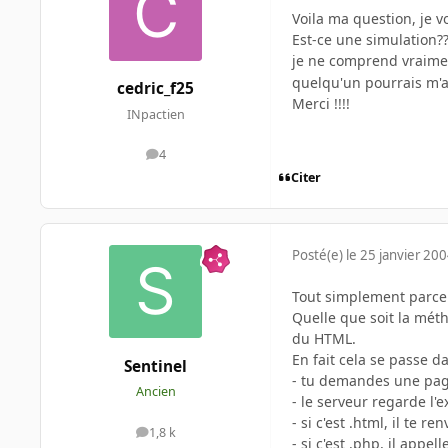
Voila ma question, je 
Est-ce une simulation?
je ne comprend vraime
quelqu'un pourrais m'a
cedric_f25
Merci !!!!
INpactien
4
messages
Citer
Posté(e)
le 25 janvier 20
Tout simplement parce
Quelle que soit la métho
du HTML.
En fait cela se passe da
Sentinel
- tu demandes une pag
Ancien
- le serveur regarde l'
- si c'est .html, il te 
1,8 k
messages
- si c'est .php, il app