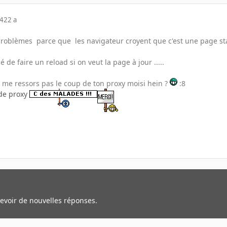
04
22 a
problèmes parce que les navigateur croyent que c'est une page stati
 de faire un reload si on veut la page à jour .....
t me ressors pas le coup de ton proxy moisi hein ?
:8
 de proxy
cevoir de nouvelles réponses.