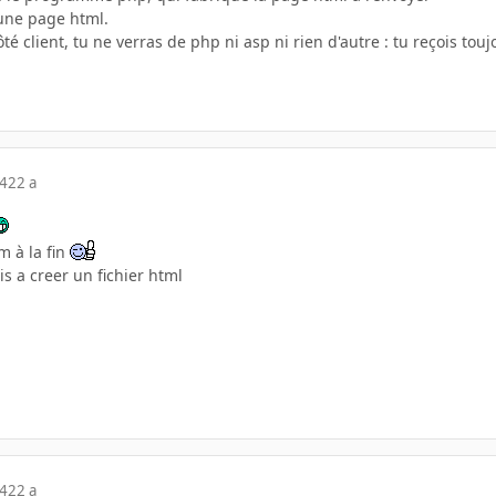
 une page html.
 client, tu ne verras de php ni asp ni rien d'autre : tu reçois touj
04
22 a
m à la fin
is a creer un fichier html
04
22 a