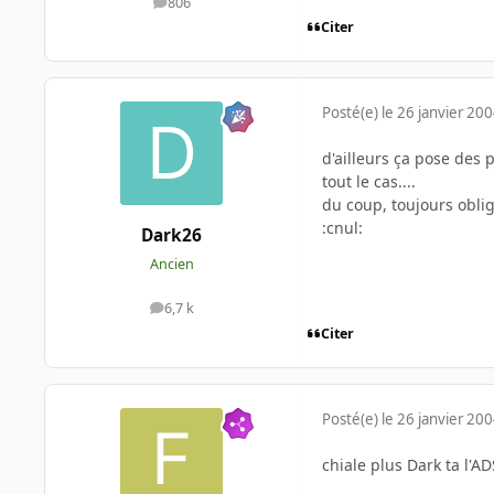
806
messages
Citer
Posté(e)
le 26 janvier 20
d'ailleurs ça pose des 
tout le cas....
du coup, toujours obligé
:cnul:
Dark26
Ancien
6,7 k
messages
Citer
Posté(e)
le 26 janvier 20
chiale plus Dark ta l'A