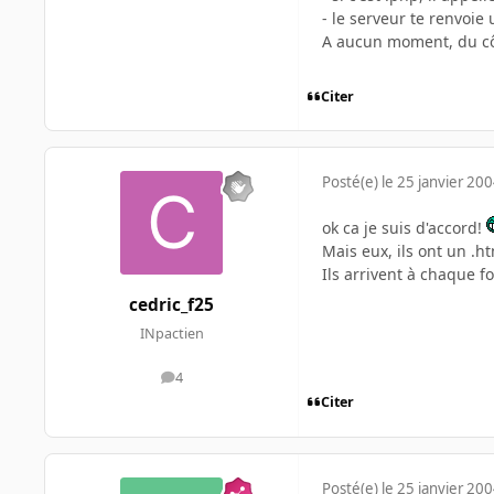
- le serveur te renvoie
A aucun moment, du côté
Citer
Posté(e)
le 25 janvier 20
ok ca je suis d'accord!
Mais eux, ils ont un .ht
Ils arrivent à chaque fo
cedric_f25
INpactien
4
messages
Citer
Posté(e)
le 25 janvier 20