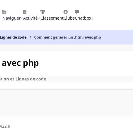
Naviguer
Activité
Classement
Clubs
Chatbox
Lignes de code
Comment generer un .html avec php
 avec php
ion et Lignes de code
04
22 a