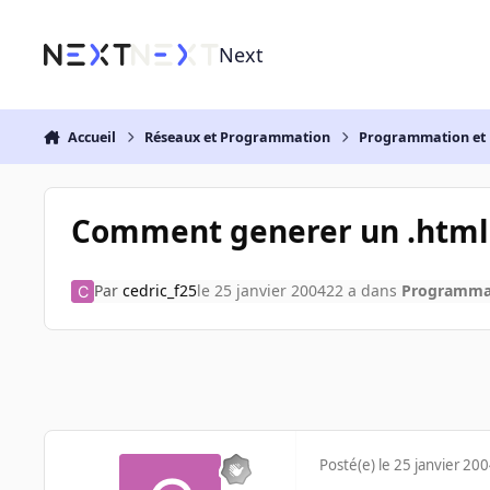
Aller au contenu
Next
Accueil
Réseaux et Programmation
Programmation et 
Comment generer un .html
Par
cedric_f25
le 25 janvier 2004
22 a
dans
Programmat
Posté(e)
le 25 janvier 20