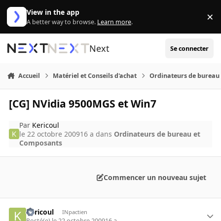
Aller au contenu
View in the app
×
Di
A better way to browse.
Learn more
.
Next
Se connecter
Accueil
Matériel et Conseils d'achat
Ordinateurs de bureau
[CG] NVidia 9500MGS et Win7
Par
Kericoul
le 22 octobre 2009
16 a
dans
Ordinateurs de bureau et
Composants
Commencer un nouveau sujet
Kericoul
INpactien
Posté(e)
le 22 octobre 2009
16 a