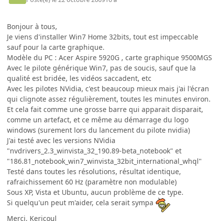
Bonjour à tous,
Je viens d'installer Win7 Home 32bits, tout est impeccable
sauf pour la carte graphique.
Modèle du PC : Acer Aspire 5920G , carte graphique 9500MGS
Avec le pilote générique Win7, pas de soucis, sauf que la
qualité est bridée, les vidéos saccadent, etc
Avec les pilotes NVidia, c'est beaucoup mieux mais j'ai l'écran
qui clignote assez régulièrement, toutes les minutes environ.
Et cela fait comme une grosse barre qui apparait disparait,
comme un artefact, et ce même au démarrage du logo
windows (surement lors du lancement du pilote nvidia)
J'ai testé avec les versions NVidia
"nvdrivers_2.3_winvista_32_190.89-beta_notebook" et
"186.81_notebook_win7_winvista_32bit_international_whql"
Testé dans toutes les résolutions, résultat identique,
rafraichissement 60 Hz (paramètre non modulable)
Sous XP, Vista et Ubuntu, aucun problème de ce type.
Si quelqu'un peut m'aider, cela serait sympa
Merci, Kericoul