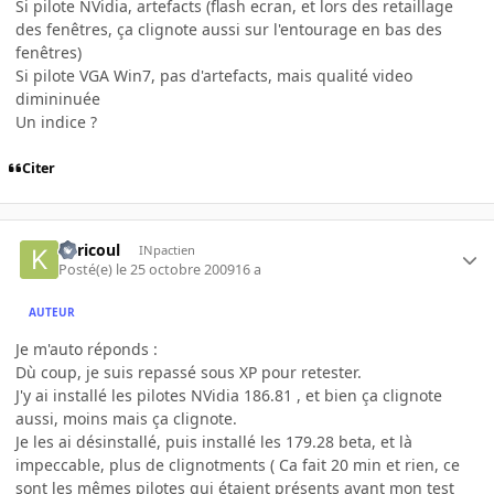
Si pilote NVidia, artefacts (flash ecran, et lors des retaillage
des fenêtres, ça clignote aussi sur l'entourage en bas des
fenêtres)
Si pilote VGA Win7, pas d'artefacts, mais qualité video
dimininuée
Un indice ?
Citer
Kericoul
INpactien
Posté(e)
le 25 octobre 2009
16 a
AUTEUR
Je m'auto réponds :
Dù coup, je suis repassé sous XP pour retester.
J'y ai installé les pilotes NVidia 186.81 , et bien ça clignote
aussi, moins mais ça clignote.
Je les ai désinstallé, puis installé les 179.28 beta, et là
impeccable, plus de clignotments ( Ca fait 20 min et rien, ce
sont les mêmes pilotes qui étaient présents avant mon test