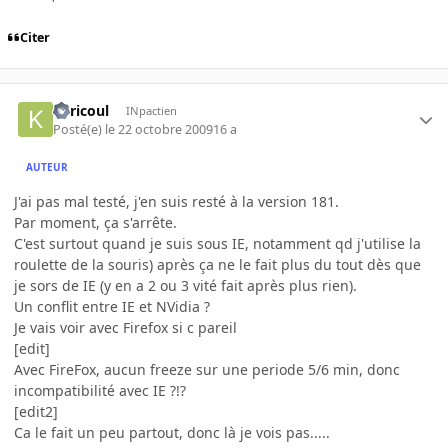
Citer
Kericoul
INpactien
Posté(e)
le 22 octobre 2009
16 a
AUTEUR
J'ai pas mal testé, j'en suis resté à la version 181.
Par moment, ça s'arrête.
C'est surtout quand je suis sous IE, notamment qd j'utilise la
roulette de la souris) après ça ne le fait plus du tout dès que
je sors de IE (y en a 2 ou 3 vité fait après plus rien).
Un conflit entre IE et NVidia ?
Je vais voir avec Firefox si c pareil
[edit]
Avec FireFox, aucun freeze sur une periode 5/6 min, donc
incompatibilité avec IE ?!?
[edit2]
Ca le fait un peu partout, donc là je vois pas.....