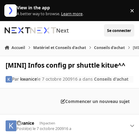
Aller au contenu
View in the app
×
Di
A better way to browse.
Learn more
.
Next
Se connecter
Accueil
Matériel et Conseils d'achat
Conseils d'achat
[MI
[MINI] Infos config pr shuttle kitue^^
Par
kwanice
le 7 octobre 2009
16 a
dans
Conseils d'achat
Commencer un nouveau sujet
kwanice
INpactien
Posté(e)
le 7 octobre 2009
16 a