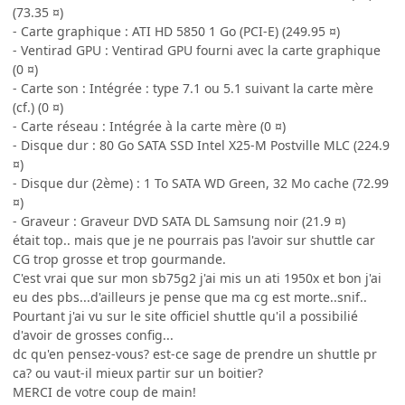
(73.35 ¤)
- Carte graphique : ATI HD 5850 1 Go (PCI-E) (249.95 ¤)
- Ventirad GPU : Ventirad GPU fourni avec la carte graphique
(0 ¤)
- Carte son : Intégrée : type 7.1 ou 5.1 suivant la carte mère
(cf.) (0 ¤)
- Carte réseau : Intégrée à la carte mère (0 ¤)
- Disque dur : 80 Go SATA SSD Intel X25-M Postville MLC (224.9
¤)
- Disque dur (2ème) : 1 To SATA WD Green, 32 Mo cache (72.99
¤)
- Graveur : Graveur DVD SATA DL Samsung noir (21.9 ¤)
était top.. mais que je ne pourrais pas l'avoir sur shuttle car
CG trop grosse et trop gourmande.
C'est vrai que sur mon sb75g2 j'ai mis un ati 1950x et bon j'ai
eu des pbs...d'ailleurs je pense que ma cg est morte..snif..
Pourtant j'ai vu sur le site officiel shuttle qu'il a possibilié
d'avoir de grosses config...
dc qu'en pensez-vous? est-ce sage de prendre un shuttle pr
ca? ou vaut-il mieux partir sur un boitier?
MERCI de votre coup de main!