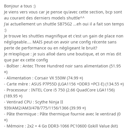
Bonjour a tous :)
Je viens vers vous car je pense qu'avec cette section, bcp sont
au courant des derniers models shuttle^^
J'ai actuellement un shuttle SB75G2 ...eh oui il a fait son temps
:)
Je trouve les shuttles magnifique et c'est un gain de place non
négligeable.... MAIS peut-on avoir une config récente sans
perte de performance ou en négligeant le bruit?
Je m'explique : je suis alloé dans une boutique, et on m'as dit
que par ex cette config
- Boîtier : Antec Three Hundred noir sans alimentation (51.95
¤)
- Alimentation : Corsair VX 550W (74.99 ¤)
- Carte mère : ASUS P7P55D (LGA1156 +DDR3 +PCI-E) (134.55 ¤)
- Processeur : INTEL Core i5 750 (2.66 QuadCore LGA1156)
(189.95 ¤)
- Ventirad CPU : Scythe Ninja II
939/AM2/AM3/478/775/1156/1366 (39.99 ¤)
- Pâte thermique : Pâte thermique fournie avec le ventirad (0
¤)
- Mémoire : 2x2 = 4 Go DDR3-1066 PC10600 Gskill Value (kit)