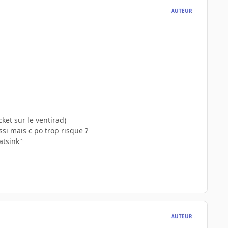
AUTEUR
ket sur le ventirad)
si mais c po trop risque ?
atsink"
AUTEUR