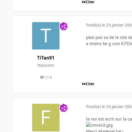
Citer
Posté(e)
le 23 janvier 20
pkoi pas vu ke le site 
a moins ke g une K7S5A+
TiTan91
INpactien
1,1 k
messages
Citer
Posté(e)
le 24 janvier 20
la rev est ecrit sur la c
Merci Materiel.be !