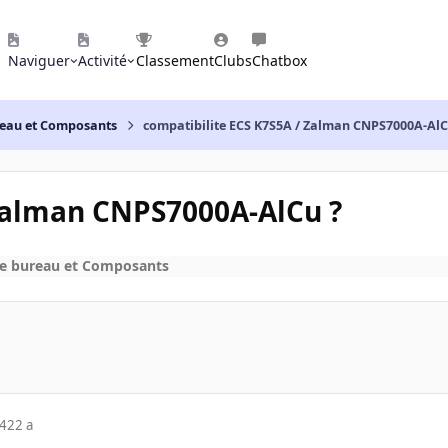
Naviguer
Activité
Classement
Clubs
Chatbox
reau et Composants
compatibilite ECS K7S5A / Zalman CNPS7000A-AlC
 Zalman CNPS7000A-AlCu ?
de bureau et Composants
04
22 a