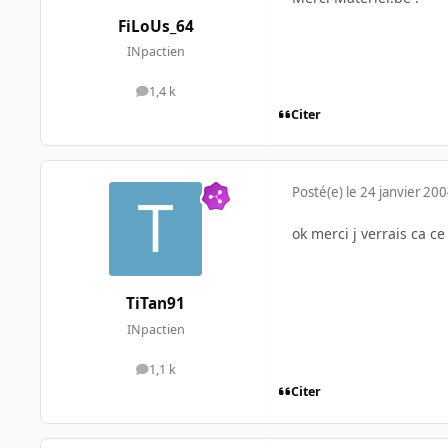
FiLoUs_64
INpactien
1,4 k
messages
Citer
Posté(e)
le 24 janvier 20
ok merci j verrais ca ce
TiTan91
INpactien
1,1 k
messages
Citer