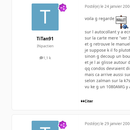
Posté(e)
le 24 janvier 20
voila g regarde
sur l autocollant y a ecr
sur la carte mere "ver 
TiTan91
et g retrouve le manuel.
INpactien
je suppose k il fo pluto
sinon g decoup un bout
1,1 k
messages
et je l ai glisse autou
qq condos devraient dis
mais ca arrive aussi su
selon zalman sur la k7s
vu ke g un 1080AMG y a
Citer
Posté(e)
le 29 janvier 20