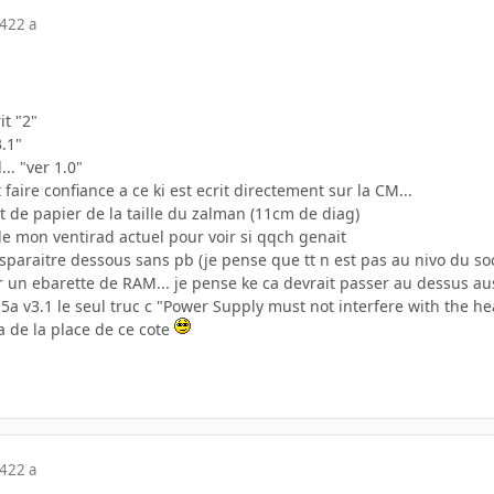
04
22 a
it "2"
3.1"
.. "ver 1.0"
t faire confiance a ce ki est ecrit directement sur la CM...
 de papier de la taille du zalman (11cm de diag)
r de mon ventirad actuel pour voir si qqch genait
paraitre dessous sans pb (je pense que tt n est pas au nivo du soc
r un ebarette de RAM... je pense ke ca devrait passer au dessus aus
5a v3.1 le seul truc c "Power Supply must not interfere with the he
 de la place de ce cote
04
22 a