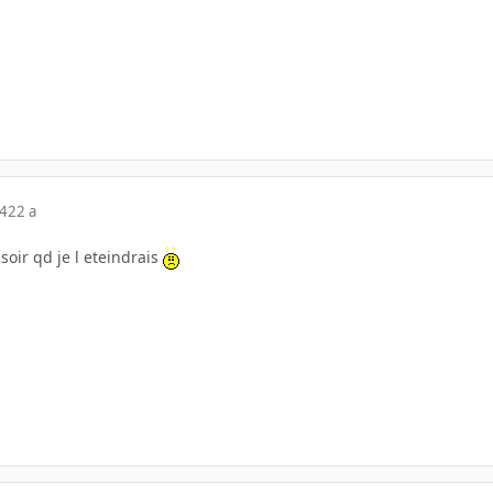
04
22 a
 soir qd je l eteindrais