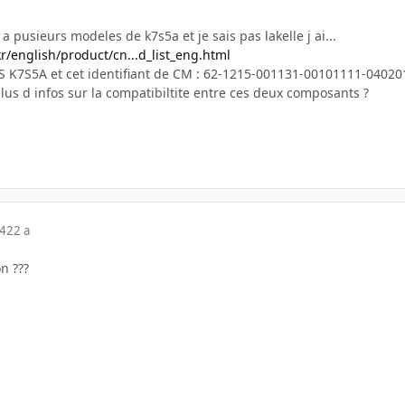
 a pusieurs modeles de k7s5a et je sais pas lakelle j ai...
r/english/product/cn...d_list_eng.html
S K7S5A et cet identifiant de CM : 62-1215-001131-00101111-0402
lus d infos sur la compatibiltite entre ces deux composants ?
04
22 a
on ???