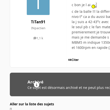
c bon je l ai
c de la balle !!! la dif
nivo t° ca a du aussi ba
la j suis a 42-43°c ave
TiTan91
le seul pb c le fan mate
INpactien
premierement je trouve 
mais je me demande s il
1,1 k
messages
MBM5 m indique 1350rpm
et 1600rpm en rapide (
Citer
Archivé
Ce sujet est désormais archivé et ne peut plus re
Aller sur la liste des sujets