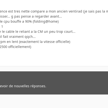
ference est tres nette compare a mon ancien ventirad (je sais pas la 
isser... g pas pense a regarder avant...
c le cpu bouffe a 90% (folding@home)
 1
le cable le reliant a la CM un peu trop court...
 fait vraiment qqch...
 en lent (exactement la vitesse officielle)
2500 officiellement)
cevoir de nouvelles réponses.