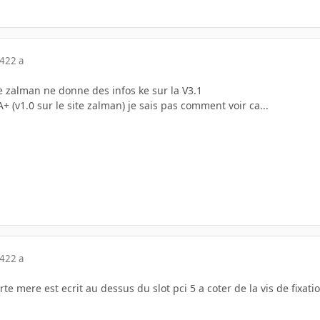
04
22 a
de zalman ne donne des infos ke sur la V3.1
 (v1.0 sur le site zalman) je sais pas comment voir ca...
04
22 a
arte mere est ecrit au dessus du slot pci 5 a coter de la vis de fixatio