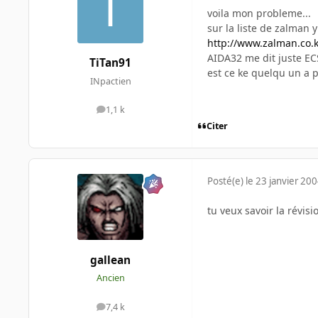
voila mon probleme...
sur la liste de zalman y
http://www.zalman.co.k
AIDA32 me dit juste EC
TiTan91
est ce ke quelqu un a p
INpactien
1,1 k
messages
Citer
Posté(e)
le 23 janvier 20
tu veux savoir la révisi
gallean
Ancien
7,4 k
messages