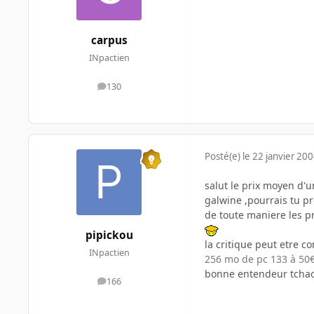
carpus
INpactien
130
messages
Posté(e)
le 22 janvier 20
salut le prix moyen d'
galwine ,pourrais tu pr
de toute maniere les p
pipickou
la critique peut etre co
INpactien
256 mo de pc 133 à 50€ 
bonne entendeur tcha
166
messages