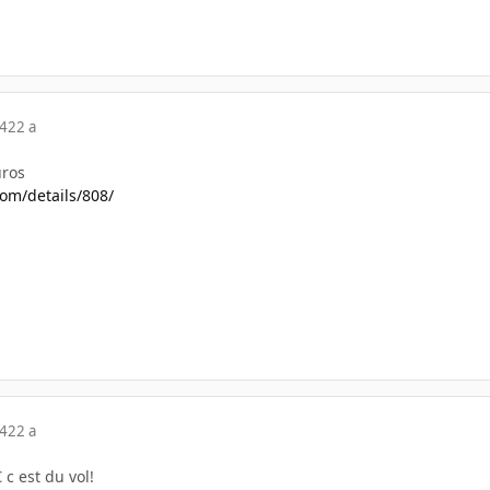
04
22 a
uros
om/details/808/
04
22 a
c est du vol!