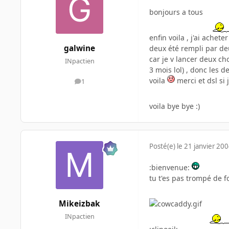
bonjours a tous
enfin voila , j'ai ache
galwine
deux été rempli par deu
car je v lancer deux c
INpactien
3 mois lol) , donc les 
voila
merci et dsl si
1
messages
voila bye bye :)
Posté(e)
le 21 janvier 20
:bienvenue:
tu t'es pas trompé de 
Mikeizbak
INpactien