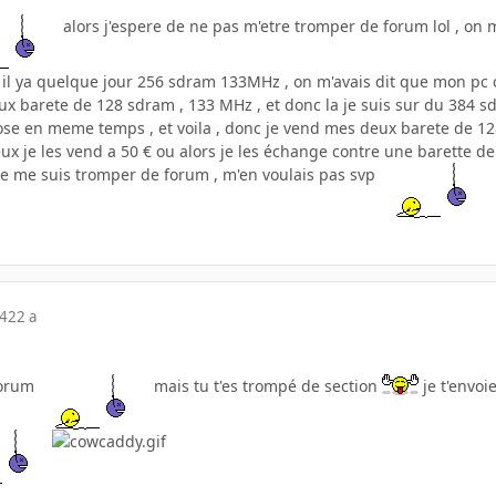
alors j'espere de ne pas m'etre tromper de forum lol , on 
ter il ya quelque jour 256 sdram 133MHz , on m'avais dit que mon pc c
x barete de 128 sdram , 133 MHz , et donc la je suis sur du 384 sd
hose en meme temps , et voila , donc je vend mes deux barete de 12
deux je les vend a 50 € ou alors je les échange contre une barette d
 je me suis tromper de forum , m'en voulais pas svp
04
22 a
forum
mais tu t'es trompé de section
je t'envoi