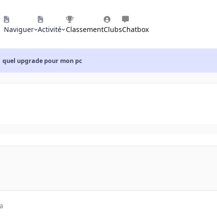
Naviguer
Activité
Classement
Clubs
Chatbox
quel upgrade pour mon pc
a