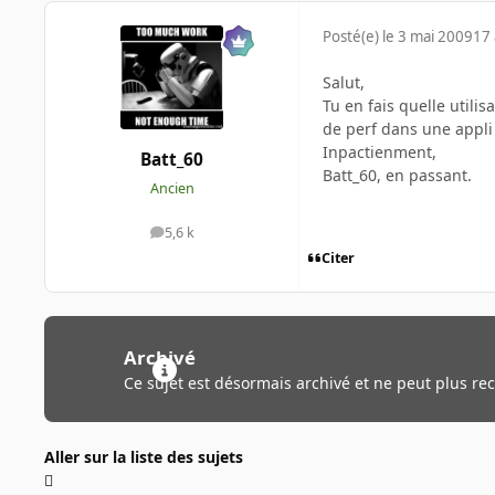
Posté(e)
le 3 mai 2009
17 
Salut,
Tu en fais quelle utili
de perf dans une appli ?
Inpactienment,
Batt_60
Batt_60, en passant.
Ancien
5,6 k
messages
Citer
Archivé
Ce sujet est désormais archivé et ne peut plus re
Aller sur la liste des sujets