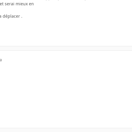
jet serai mieux en
 déplacer .
a