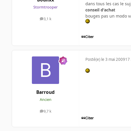
dans tous les cas le su
Stormtrooper
conseil d'achat
bouges pas un modo va
3,1 k
messages
Citer
Posté(e)
le 3 mai 2009
17 
Barroud
Ancien
9,7 k
messages
Citer