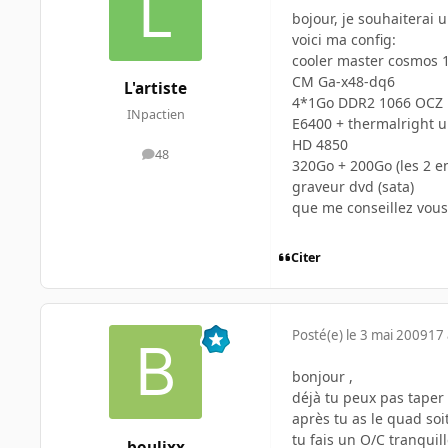
bojour, je souhaiterai 
voici ma config:
cooler master cosmos 
CM Ga-x48-dq6
L'artiste
4*1Go DDR2 1066 OCZ
INpactien
E6400 + thermalright ul
HD 4850
48
messages
320Go + 200Go (les 2 e
graveur dvd (sata)
que me conseillez vous
Citer
Posté(e)
le 3 mai 2009
17 
bonjour ,
déjà tu peux pas taper 
après tu as le quad soit
tu fais un O/C tranquil
boulixx