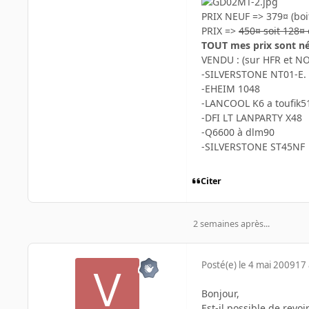
PRIX NEUF => 379¤ (boi
PRIX =>
450¤ soit 128¤
TOUT mes prix sont nég
VENDU : (sur HFR et N
-SILVERSTONE NT01-E.
-EHEIM 1048
-LANCOOL K6 a toufik5
-DFI LT LANPARTY X48
-Q6600 à dlm90
-SILVERSTONE ST45NF
Citer
2 semaines après...
Posté(e)
le 4 mai 2009
17 
Bonjour,
Est-il possible de revoi