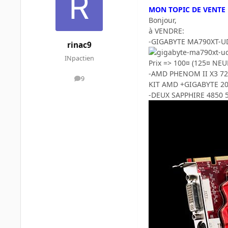
MON TOPIC DE VENTE
Bonjour,
à VENDRE:
-GIGABYTE MA790XT-UD4 
rinac9
INpactien
Prix => 100¤ (125¤ NEU
-AMD PHENOM II X3 720
9
messages
KIT AMD +GIGABYTE 2
-DEUX SAPPHIRE 4850 512