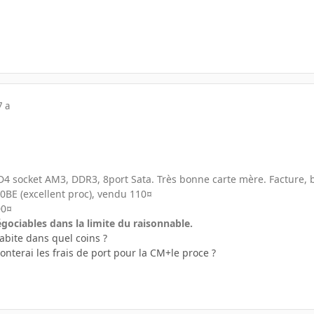
7 a
socket AM3, DDR3, 8port Sata. Très bonne carte mère. Facture, b
BE (excellent proc), vendu 110¤
00¤
ociables dans la limite du raisonnable.
habite dans quel coins ?
nterai les frais de port pour la CM+le proce ?