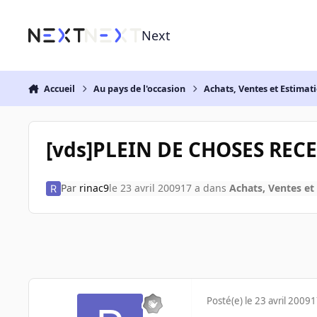
Aller au contenu
Next
Accueil
Au pays de l'occasion
Achats, Ventes et Estimat
[vds]PLEIN DE CHOSES REC
Par
rinac9
le 23 avril 2009
17 a
dans
Achats, Ventes et
Posté(e)
le 23 avril 2009
1