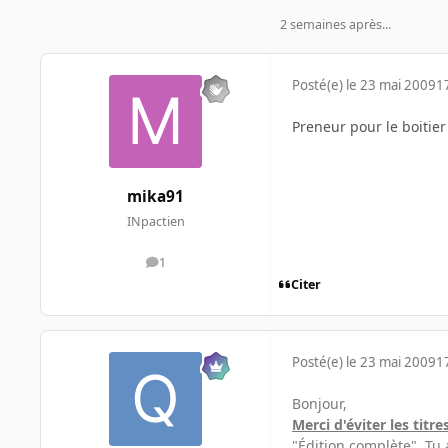
2 semaines après...
Posté(e)
le 23 mai 2009
1
Preneur pour le boitier
mika91
INpactien
1
messages
Citer
Posté(e)
le 23 mai 2009
1
Bonjour,
Merci d'éviter les titr
"Édition complète". Tu a