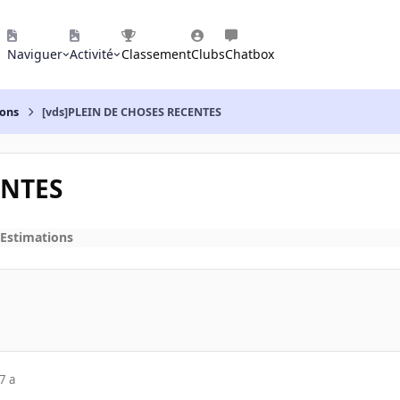
Naviguer
Activité
Classement
Clubs
Chatbox
ions
[vds]PLEIN DE CHOSES RECENTES
ENTES
 Estimations
7 a