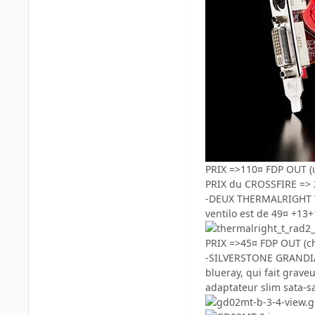
PRIX =>110¤ FDP OUT (
PRIX du CROSSFIRE => 
-DEUX THERMALRIGHT TRA
ventilo est de 49¤ +13+
PRIX =>45¤ FDP OUT (ch
-SILVERSTONE GRANDIA G
blueray, qui fait grav
adaptateur slim sata-sa