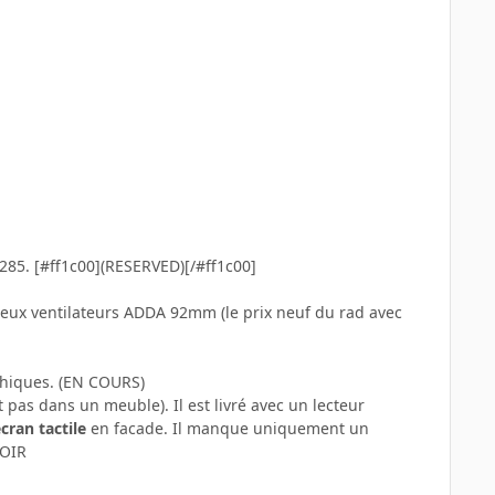
85. [#ff1c00](RESERVED)[/#ff1c00]
eux ventilateurs ADDA 92mm (le prix neuf du rad avec
phiques. (EN COURS)
pas dans un meuble). Il est livré avec un lecteur
cran tactile
en facade. Il manque uniquement un
NOIR