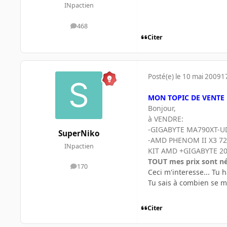
INpactien
468
messages
Citer
Posté(e)
le 10 mai 2009
1
MON TOPIC DE VENTE
Bonjour,
à VENDRE:
-GIGABYTE MA790XT-UD4 
SuperNiko
-AMD PHENOM II X3 720
INpactien
KIT AMD +GIGABYTE 2
TOUT mes prix sont nég
170
messages
Ceci m'interesse... Tu 
Tu sais à combien se mo
Citer