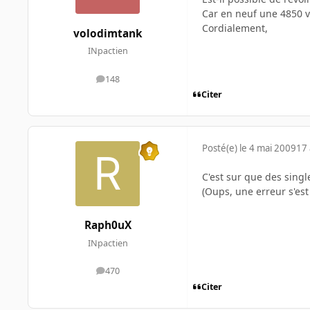
Car en neuf une 4850 va
Cordialement,
volodimtank
INpactien
148
messages
Citer
Posté(e)
le 4 mai 2009
17 
C'est sur que des singl
(Oups, une erreur s'est
Raph0uX
INpactien
470
messages
Citer