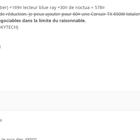
tier) +169¤ lecteur blue ray +30¤ de noctua = 578¤
 de réduction. Je peux ajouter pour 60¤ une Corsair TX 650W totale
ociables dans la limite du raisonnable.
OKYTECH)
1
a
r le prix des 4850?