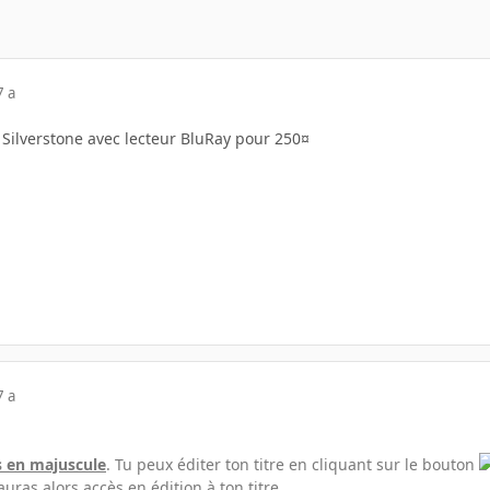
7 a
 Silverstone avec lecteur BluRay pour 250¤
7 a
es en majuscule
. Tu peux éditer ton titre en cliquant sur le bouton
uras alors accès en édition à ton titre.