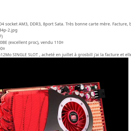
socket AM3, DDR3, 8port Sata. Très bonne carte mère. Facture, b
F)
BE (excellent proc), vendu 110¤
00¤
Mo SINGLE SLOT , acheté en juillet à grosbill j'ai la facture et ell