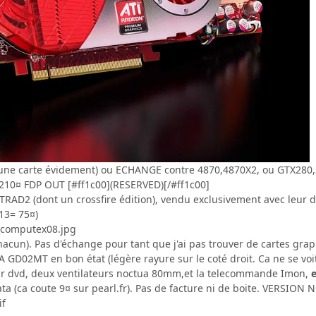
une carte évidement) ou ECHANGE contre 4870,4870X2, ou GTX280,2
210¤ FDP OUT [#ff1c00](RESERVED)[/#ff1c00]
D2 (dont un crossfire édition), vendu exclusivement avec leur d
13= 75¤)
acun). Pas d'échange pour tant que j'ai pas trouver de cartes gra
D02MT en bon état (légère rayure sur le coté droit. Ca ne se voit 
eur dvd, deux ventilateurs noctua 80mm,et la telecommande Imon,
e
ta (ca coute 9¤ sur pearl.fr). Pas de facture ni de boite. VERSION 