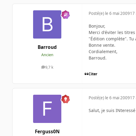
Posté(e)
le 6 mai 2009
17 
Bonjour,
Merci d'éviter les titr
"Édition complète". Tu a
Bonne vente.
Barroud
Cordialement,
Ancien
Barroud.
9,7 k
messages
Citer
Posté(e)
le 6 mai 2009
17 
Salut, je suis INteress
Ferguss0N