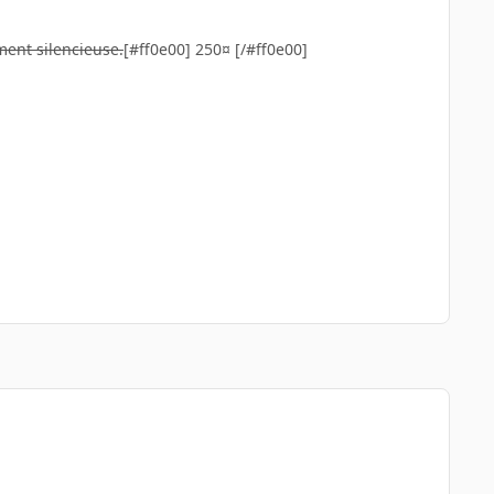
ment silencieuse.
[#ff0e00] 250¤ [/#ff0e00]