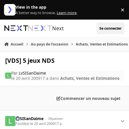
Aller au contenu
View in the app
×
Di
A better way to browse.
Learn more
.
Next
Se connecter
Accueil
Au pays de l'occasion
Achats, Ventes et Estimations
[VDS] 5 jeux NDS
Par
LvSISanDaime
le 20 avril 2009
17 a
dans
Achats, Ventes et Estimations
Commencer un nouveau sujet
LvSISanDaime
INpactien
Posté(e)
le 20 avril 2009
17 a