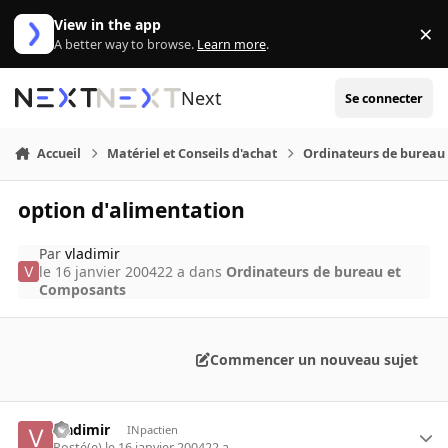
Aller au contenu
View in the app
×
Di
A better way to browse.
Learn more
.
Next
Se connecter
Accueil
Matériel et Conseils d'achat
Ordinateurs de bureau
option d'alimentation
Par
vladimir
le 16 janvier 2004
22 a
dans
Ordinateurs de bureau et
Composants
Commencer un nouveau sujet
vladimir
INpactien
Posté(e)
le 16 janvier 2004
22 a