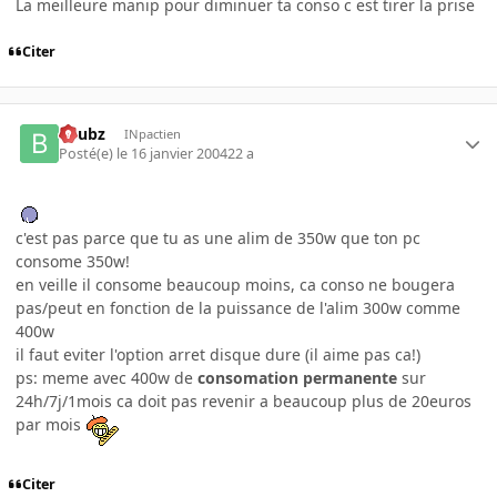
La meilleure manip pour diminuer ta conso c est tirer la prise
Citer
beubz
INpactien
Posté(e)
le 16 janvier 2004
22 a
c'est pas parce que tu as une alim de 350w que ton pc
consome 350w!
en veille il consome beaucoup moins, ca conso ne bougera
pas/peut en fonction de la puissance de l'alim 300w comme
400w
il faut eviter l'option arret disque dure (il aime pas ca!)
ps: meme avec 400w de
consomation permanente
sur
24h/7j/1mois ca doit pas revenir a beaucoup plus de 20euros
par mois
Citer