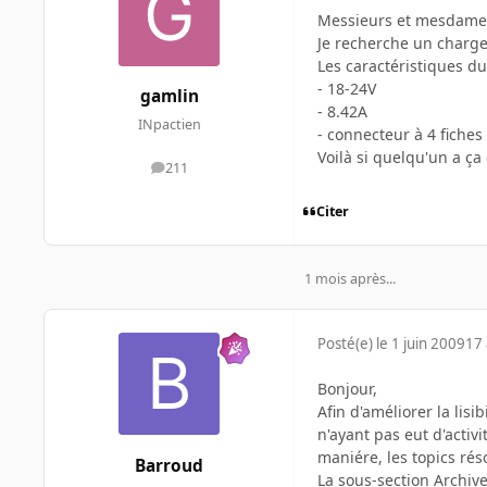
Messieurs et mesdames,
Je recherche un charg
Les caractéristiques d
- 18-24V
gamlin
- 8.42A
INpactien
- connecteur à 4 fiches
Voilà si quelqu'un a ça
211
messages
Citer
1 mois après...
Posté(e)
le 1 juin 2009
17 
Bonjour,
Afin d'améliorer la lisi
n'ayant pas eut d'acti
maniére, les topics rés
Barroud
La sous-section Archive