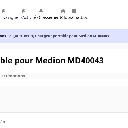
Naviguer
Activité
Classement
Clubs
Chatbox
ions
[ACH/RECH] Chargeur portable pour Medion MD40043
able pour Medion MD40043
t Estimations
7 a