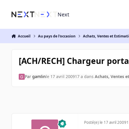
Aller au contenu
Next
Accueil
Au pays de l'occasion
Achats, Ventes et Estimat
[ACH/RECH] Chargeur port
Par
gamlin
le 17 avril 2009
17 a
dans
Achats, Ventes e
Posté(e)
le 17 avril 2009
1