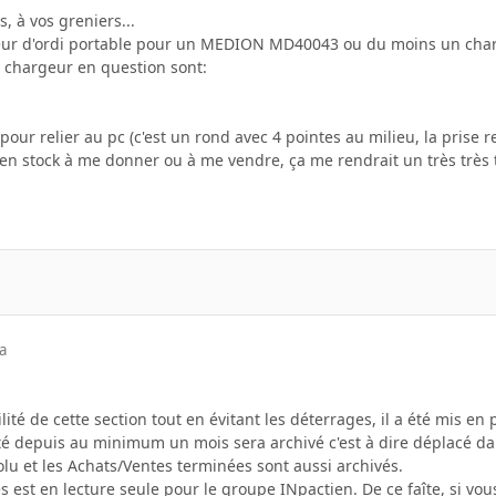
 à vos greniers...
eur d'ordi portable pour un MEDION MD40043 ou du moins un cha
u chargeur en question sont:
 pour relier au pc (c'est un rond avec 4 pointes au milieu, la prise
 en stock à me donner ou à me vendre, ça me rendrait un très très t
a
bilité de cette section tout en évitant les déterrages, il a été mis e
vité depuis au minimum un mois sera archivé c'est à dire déplacé d
olu et les Achats/Ventes terminées sont aussi archivés.
s est en lecture seule pour le groupe INpactien. De ce faîte, si vous