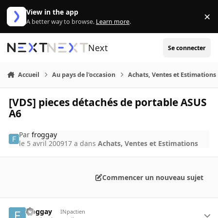
Aller au contenu
View in the app
×
Di
A better way to browse.
Learn more
.
Next
Se connecter
Accueil
Au pays de l'occasion
Achats, Ventes et Estimations
[VDS] pieces détachés de portable ASUS
A6
Par
froggay
le 5 avril 2009
17 a
dans
Achats, Ventes et Estimations
Commencer un nouveau sujet
froggay
INpactien