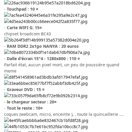
-
Touchpad : 10 ¤
-
Carte WIFI G: 15¤
chipset broadcom BC43
-
RAM DDR2 2x1go NANYA : 20 euros
-
Dalle d'écran 15"4 - 1280x800 : 110 ¤
Parfait état, aucun pixel mort, un peu de poussière quand
meme
-
Graveur DVD : 15 ¤
-
le chargeur secteur : 20¤
-
Tout le reste : 10¤
coques (webcam, micro, enceinte ), , toute la quincaillerie ....