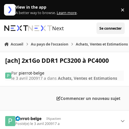
Aller au contenu
View in the app
×
Di
A better way to browse.
Learn more
.
Next
Se connecter
Accueil
Au pays de l'occasion
Achats, Ventes et Estimations
[ach] 2x1Go DDR1 PC3200 à PC4000
Par
pierrot-belge
le 3 avril 2009
17 a
dans
Achats, Ventes et Estimations
Commencer un nouveau sujet
pierrot-belge
INpactien
Posté(e)
le 3 avril 2009
17 a