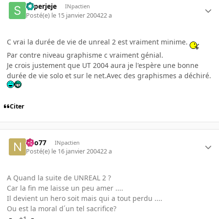
superjeje
INpactien
Posté(e)
le 15 janvier 2004
22 a
C vrai la durée de vie de unreal 2 est vraiment minime.
Par contre niveau graphisme c vraiment génial.
Je crois justement que UT 2004 aura je l'espère une bonne
durée de vie solo et sur le net.Avec des graphismes a déchiré.
Citer
neo77
INpactien
Posté(e)
le 16 janvier 2004
22 a
A Quand la suite de UNREAL 2 ?
Car la fin me laisse un peu amer ....
Il devient un hero soit mais qui a tout perdu ....
Ou est la moral d´un tel sacrifice?
+1