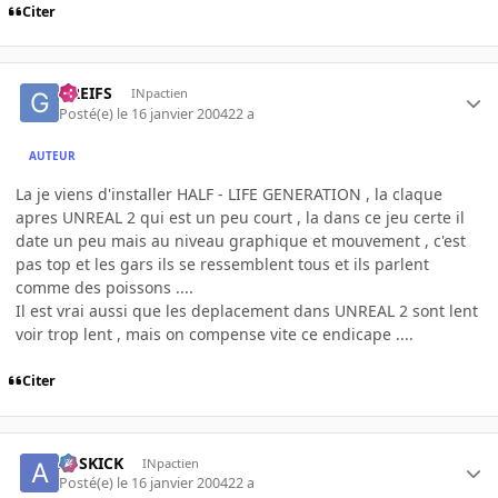
Citer
GREIFS
INpactien
Posté(e)
le 16 janvier 2004
22 a
AUTEUR
La je viens d'installer HALF - LIFE GENERATION , la claque
apres UNREAL 2 qui est un peu court , la dans ce jeu certe il
date un peu mais au niveau graphique et mouvement , c'est
pas top et les gars ils se ressemblent tous et ils parlent
comme des poissons ....
Il est vrai aussi que les deplacement dans UNREAL 2 sont lent
voir trop lent , mais on compense vite ce endicape ....
Citer
ASSKICK
INpactien
Posté(e)
le 16 janvier 2004
22 a