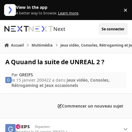
Aller au contenu
View in the app
×
Di
A better way to browse.
Learn more
.
Next
Se connecter
Accueil
Multimédia
Jeux vidéo, Consoles, Rétrogaming et J
A Quuand la suite de UNREAL 2 ?
Par
GREIFS
le 15 janvier 2004
22 a
dans
Jeux vidéo, Consoles,
Rétrogaming et Jeux occasionels
Commencer un nouveau sujet
GREIFS
INpactien
Posté(e)
le 15 janvier 2004
22 a