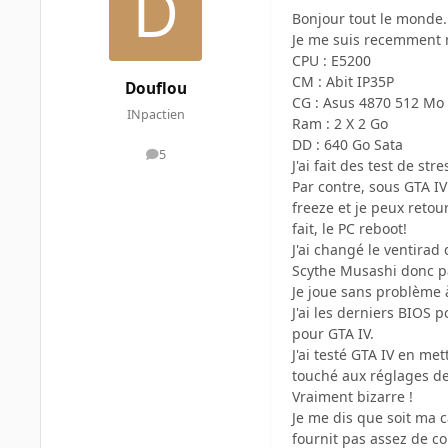
Bonjour tout le monde.
Je me suis recemment m
CPU : E5200
CM : Abit IP35P
Douflou
CG : Asus 4870 512 Mo
INpactien
Ram : 2 X 2 Go
DD : 640 Go Sata
5
messages
J'ai fait des test de s
Par contre, sous GTA IV 
freeze et je peux retou
fait, le PC reboot!
J'ai changé le ventira
Scythe Musashi donc p
Je joue sans problème 
J'ai les derniers BIOS p
pour GTA IV.
J'ai testé GTA IV en me
touché aux réglages de
Vraiment bizarre !
Je me dis que soit ma c
fournit pas assez de co