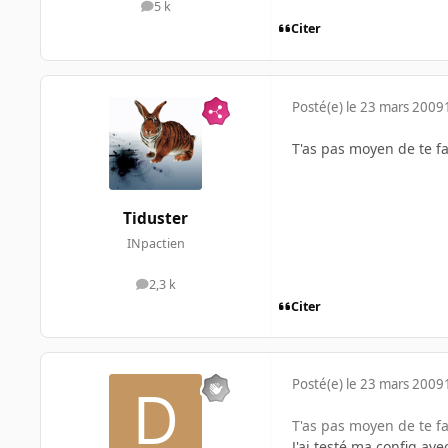
5 k
messages
Citer
Posté(e)
le 23 mars 2009
T'as pas moyen de te fa
Tiduster
INpactien
2,3 k
messages
Citer
Posté(e)
le 23 mars 2009
T'as pas moyen de te fa
J'ai testé ma config a