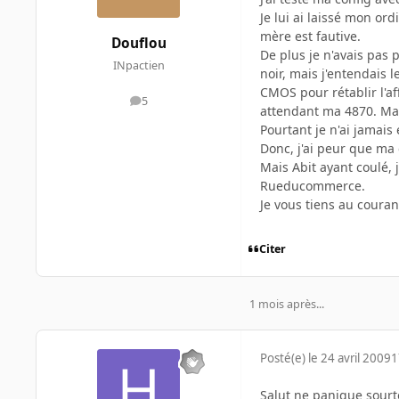
Je lui ai laissé mon ord
mère est fautive.
Douflou
De plus je n'avais pas p
INpactien
noir, mais j'entendais 
CMOS pour rétablir l'af
5
messages
attendant ma 4870. Mai
Pourtant je n'ai jamai
Donc, j'ai peur que ma
Mais Abit ayant coulé,
Rueducommerce.
Je vous tiens au courant
Citer
1 mois après...
Posté(e)
le 24 avril 2009
1
Salut ne panique sourt