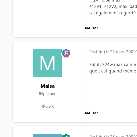
+12V1, +12V2, max loa
J'ai également regardé l
Citer
Posté(e)
le 22 mars 2009
Salut, 324w max ça me s
que c'est quand même 
Malsa
INpactien
5,3 k
messages
Citer
Posté(e)
le 23 mars 2009