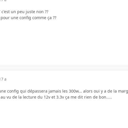
c'est un peu juste non ??
 pour une config comme ça ??
17 a
une config qui dépassera jamais les 300w... alors oui y a de la marg
t au vu de la lecture du 12v et 3.3v ça me dit rien de bon.....