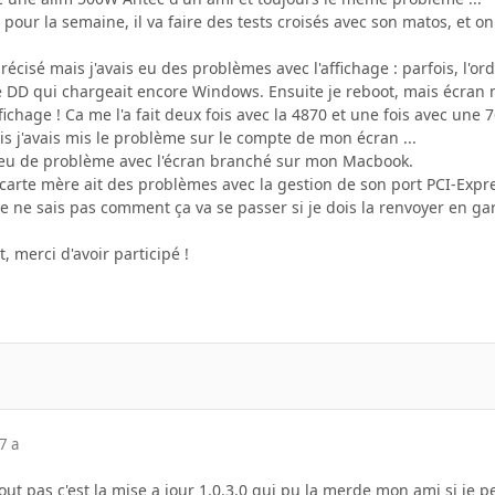
i pour la semaine, il va faire des tests croisés avec son matos, et o
récisé mais j'avais eu des problèmes avec l'affichage : parfois, l'o
le DD qui chargeait encore Windows. Ensuite je reboot, mais écran no
fichage ! Ca me l'a fait deux fois avec la 4870 et une fois avec une
s j'avais mis le problème sur le compte de mon écran ...
s eu de problème avec l'écran branché sur mon Macbook.
 carte mère ait des problèmes avec la gestion de son port PCI-Expr
 je ne sais pas comment ça va se passer si je dois la renvoyer en 
, merci d'avoir participé !
7 a
out pas c'est la mise a jour 1.0.3.0 qui pu la merde mon ami si je