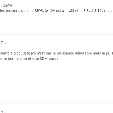
d : 324W
es tensions dans le BIOS, le 12V est à 11,83 et le 3,3v à 3,15v mais 
17 a
emble trop juste (ce n'est pas la puissance délivrable mais la pui
une bonne alim et que 3DM passe ...
17 a