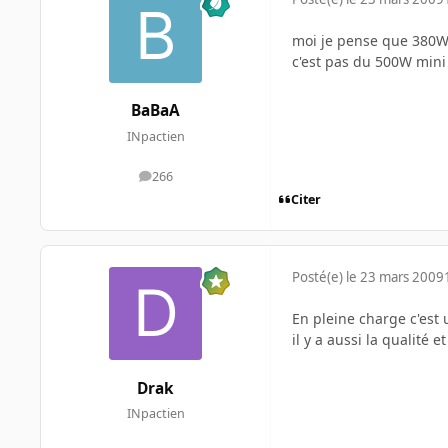
moi je pense que 380W 
c'est pas du 500W mini
BaBaA
INpactien
266
messages
Citer
Posté(e)
le 23 mars 2009
En pleine charge c'est 
il y a aussi la qualité e
Drak
INpactien