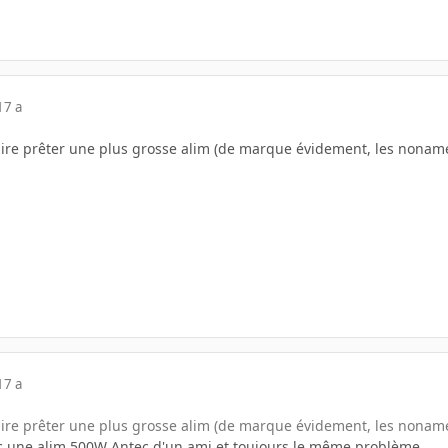
17 a
ire prêter une plus grosse alim (de marque évidement, les nonames..
17 a
ire prêter une plus grosse alim (de marque évidement, les nonames..
vec une alim 500W Antec d'un ami et toujours le même problème ...