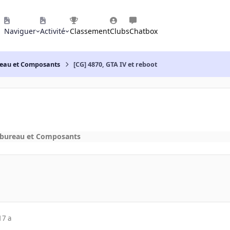
Naviguer
Activité
Classement
Clubs
Chatbox
reau et Composants
[CG] 4870, GTA IV et reboot
 bureau et Composants
17 a