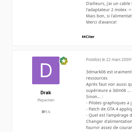
D'ailleurs, j'ai un cabl
l'adaptateur 2 molex ->
Mais bon, si l'alimenta
Merci d'avance!
Citer
Posté(e)
le 22 mars 2009
3dmark06 est vraiment 
ressources
Après faut voir aussi 
supérieure a 3dm06 ...
Drak
Sinon... :
INpactien
- Pilotes graphiques a j
- Patch de GTA 4 appliq
5 k
messages
- Quel est l'ampérage de
Changer d'alimentation 
fournir assez de couran