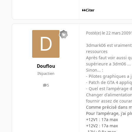
Citer
Posté(e)
le 22 mars 2009
3dmark06 est vraiment 
ressources
Après faut voir aussi 
supérieure a 3dm06 ...
Douflou
Sinon... :
INpactien
- Pilotes graphiques a j
- Patch de GTA 4 appliq
5
messages
- Quel est l'ampérage de
Changer d'alimentation 
fournir assez de couran
Comme précisé dans mon p
Pour l'ampérage, j'ai p
+12V1 : 17a max
+12V2 : 17a max
-12V : 0,8a max