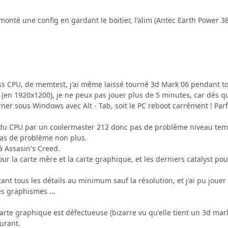
onté une config en gardant le boitier, l'alim (Antec Earth Power 3
tress CPU, de memtest, j'ai même laissé tourné 3d Mark 06 pendant t
(en 1920x1200), je ne peux pas jouer plus de 5 minutes, car dès qu'il 
rner sous Windows avec Alt - Tab, soit le PC reboot carrément ! Pa
d du CPU par un coolermaster 212 donc pas de problème niveau tempé
as de problème non plus.
à Assasin's Creed.
our la carte mère et la carte graphique, et les derniers catalyst pou
ttant tous les détails au minimum sauf la résolution, et j'ai pu jou
s graphismes ...
arte graphique est défectueuse (bizarre vu qu'elle tient un 3d mar
urant.