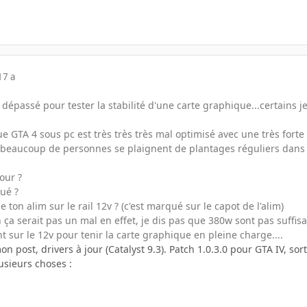
17 a
dépassé pour tester la stabilité d'une carte graphique...certains 
que GTA 4 sous pc est très très très mal optimisé avec une très fo
 beaucoup de personnes se plaignent de plantages réguliers dans l
our ?
ué ?
 ton alim sur le rail 12v ? (c'est marqué sur le capot de l'alim)
ça serait pas un mal en effet, je dis pas que 380w sont pas suffisant
t sur le 12v pour tenir la carte graphique en pleine charge....
ost, drivers à jour (Catalyst 9.3). Patch 1.0.3.0 pour GTA IV, sorti 
lusieurs choses :