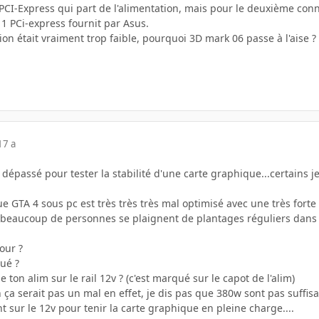
e PCI-Express qui part de l'alimentation, mais pour le deuxième conne
 1 PCi-express fournit par Asus.
tion était vraiment trop faible, pourquoi 3D mark 06 passe à l'aise ?
17 a
dépassé pour tester la stabilité d'une carte graphique...certains 
que GTA 4 sous pc est très très très mal optimisé avec une très fo
 beaucoup de personnes se plaignent de plantages réguliers dans l
our ?
ué ?
 ton alim sur le rail 12v ? (c'est marqué sur le capot de l'alim)
ça serait pas un mal en effet, je dis pas que 380w sont pas suffisant
t sur le 12v pour tenir la carte graphique en pleine charge....