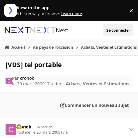
Aller au contenu
View in the app
×
Di
A better way to browse.
Learn more
.
Next
Se connecter
Accueil
Au pays de l'occasion
Achats, Ventes et Estimations
[VDS] tel portable
Par
cronok
le 20 mars 2009
17 a
dans
Achats, Ventes et Estimations
Commencer un nouveau sujet
cronok
INpactien
Posté(e)
le 20 mars 2009
17 a