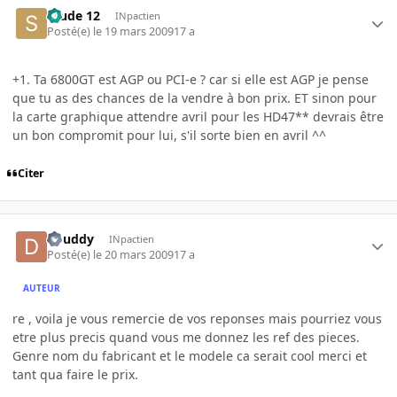
Stude 12
INpactien
Posté(e)
le 19 mars 2009
17 a
+1. Ta 6800GT est AGP ou PCI-e ? car si elle est AGP je pense
que tu as des chances de la vendre à bon prix. ET sinon pour
la carte graphique attendre avril pour les HD47** devrais être
un bon compromit pour lui, s'il sorte bien en avril ^^
Citer
douddy
INpactien
Posté(e)
le 20 mars 2009
17 a
AUTEUR
re , voila je vous remercie de vos reponses mais pourriez vous
etre plus precis quand vous me donnez les ref des pieces.
Genre nom du fabricant et le modele ca serait cool merci et
tant qua faire le prix.