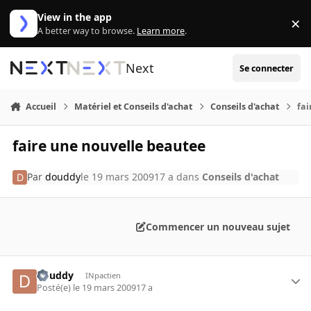
Aller au contenu
View in the app
×
Di
A better way to browse.
Learn more
.
Next
Se connecter
Accueil
Matériel et Conseils d'achat
Conseils d'achat
fai
faire une nouvelle beautee
Par
douddy
le 19 mars 2009
17 a
dans
Conseils d'achat
Commencer un nouveau sujet
douddy
INpactien
Posté(e)
le 19 mars 2009
17 a