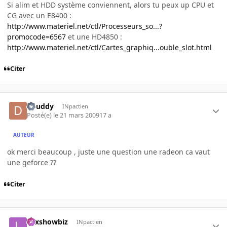
Si alim et HDD système conviennent, alors tu peux up CPU et
CG avec un E8400 :
http://www.materiel.net/ctl/Processeurs_so...?
promocode=6567
et une HD4850 :
http://www.materiel.net/ctl/Cartes_graphiq...ouble_slot.html
Citer
douddy
INpactien
Posté(e)
le 21 mars 2009
17 a
AUTEUR
ok merci beaucoup , juste une question une radeon ca vaut
une geforce ??
Citer
Lexshowbiz
INpactien