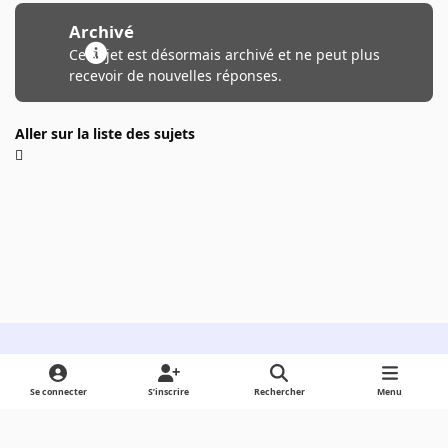
Archivé
Ce sujet est désormais archivé et ne peut plus
recevoir de nouvelles réponses.
Aller sur la liste des sujets
Light Mode
Dark Mode
System Preference
Se connecter
S’inscrire
Rechercher
Menu
Langue
Cookies
Powered by
Invision Community