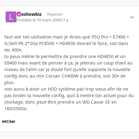
Lexshowbiz
INpactien
Posté(e)
le 19 mars 2009
17 a
faut voir ton utilisation mais je dirais que P5Q Pro + E7400 +
G.Skill PK 2*2Go PC8500 + HD4830 devrait le faire, soit dans
les 400¤.
tu peux même te permettre de prendre une HD4850 et un
E8400 mais avant de penser à ça, je jeterais un coup d'oeil au
niveau de l'alim car je doute fort qu'elle sopporte la nouvelle
config donc au min Corsair CX400W à prendre, soit 50¤ de
plus.
vois aussi à avoir un HDD système pas trop vieux afin de ne
pas brider ta nouvelle config, quit à mettre ton actuel pour du
stockage, donc peut-être prendre un WD Caviar SE en
160/250Go.
Citer