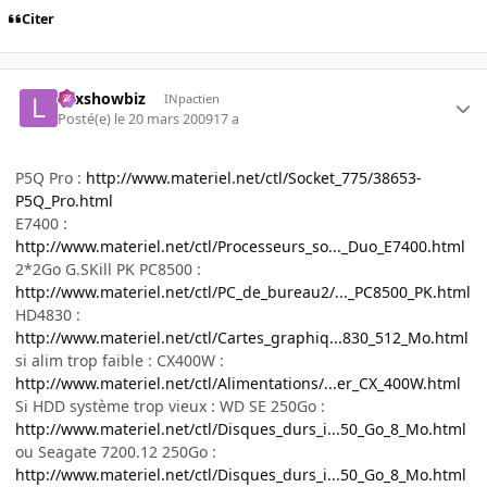
Citer
Lexshowbiz
INpactien
Posté(e)
le 20 mars 2009
17 a
P5Q Pro :
http://www.materiel.net/ctl/Socket_775/38653-
P5Q_Pro.html
E7400 :
http://www.materiel.net/ctl/Processeurs_so..._Duo_E7400.html
2*2Go G.SKill PK PC8500 :
http://www.materiel.net/ctl/PC_de_bureau2/..._PC8500_PK.html
HD4830 :
http://www.materiel.net/ctl/Cartes_graphiq...830_512_Mo.html
si alim trop faible : CX400W :
http://www.materiel.net/ctl/Alimentations/...er_CX_400W.html
Si HDD système trop vieux : WD SE 250Go :
http://www.materiel.net/ctl/Disques_durs_i...50_Go_8_Mo.html
ou Seagate 7200.12 250Go :
http://www.materiel.net/ctl/Disques_durs_i...50_Go_8_Mo.html