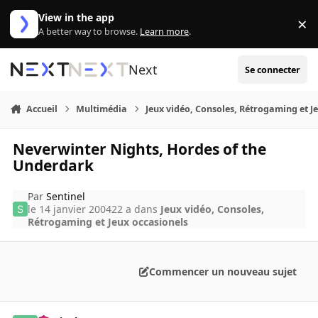
Aller au contenu
View in the app
×
Di
A better way to browse.
Learn more
.
Next
Se connecter
Accueil
Multimédia
Jeux vidéo, Consoles, Rétrogaming et J
Neverwinter Nights, Hordes of the
Underdark
Par
Sentinel
le 14 janvier 2004
22 a
dans
Jeux vidéo, Consoles,
Rétrogaming et Jeux occasionels
Commencer un nouveau sujet