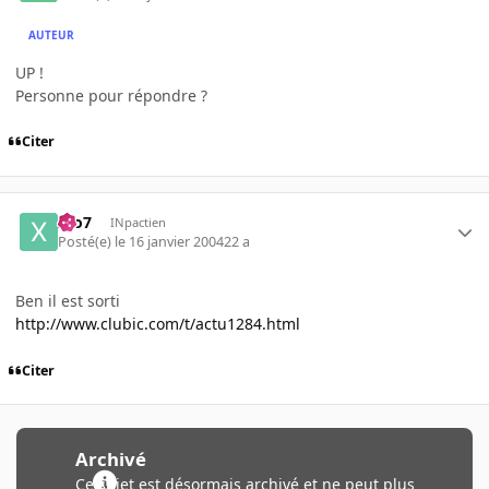
AUTEUR
UP !
Personne pour répondre ?
Citer
xto7
INpactien
Posté(e)
le 16 janvier 2004
22 a
Ben il est sorti
http://www.clubic.com/t/actu1284.html
Citer
Archivé
Ce sujet est désormais archivé et ne peut plus