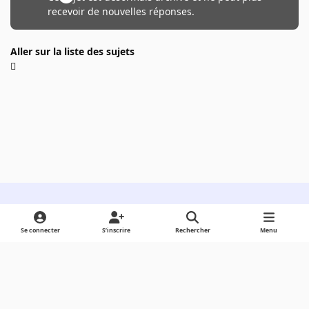
recevoir de nouvelles réponses.
Aller sur la liste des sujets
Light Mode
Dark Mode
System Preference
Se connecter
S’inscrire
Rechercher
Menu
Langue
Cookies
Powered by
Invision Community