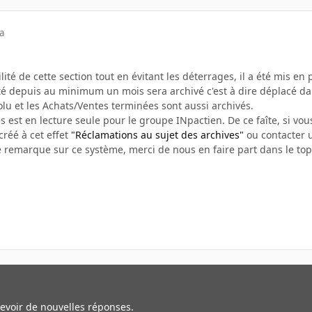
a
bilité de cette section tout en évitant les déterrages, il a été mis e
vité depuis au minimum un mois sera archivé c'est à dire déplacé d
olu et les Achats/Ventes terminées sont aussi archivés.
s est en lecture seule pour le groupe INpactien. De ce faîte, si vous
créé à cet effet
"Réclamations au sujet des archives"
ou contacter u
e remarque sur ce système, merci de nous en faire part dans le top
cevoir de nouvelles réponses.