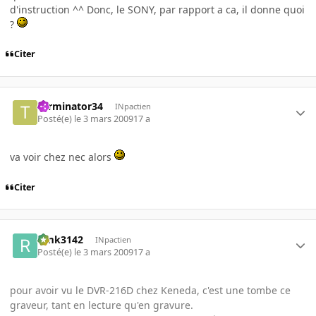
d'instruction ^^ Donc, le SONY, par rapport a ca, il donne quoi
?
Citer
Terminator34
INpactien
Posté(e)
le 3 mars 2009
17 a
va voir chez nec alors
Citer
rimk3142
INpactien
Posté(e)
le 3 mars 2009
17 a
pour avoir vu le DVR-216D chez Keneda, c'est une tombe ce
graveur, tant en lecture qu'en gravure.