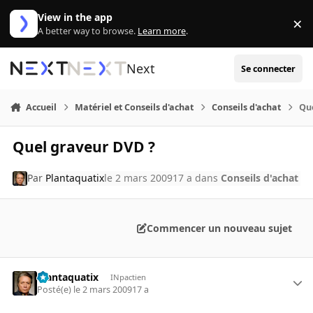
Aller au contenu
View in the app
×
Di
A better way to browse.
Learn more
.
Next
Se connecter
Accueil
Matériel et Conseils d'achat
Conseils d'achat
Qu
Quel graveur DVD ?
Par
Plantaquatix
le 2 mars 2009
17 a
dans
Conseils d'achat
Commencer un nouveau sujet
Plantaquatix
INpactien
Posté(e)
le 2 mars 2009
17 a