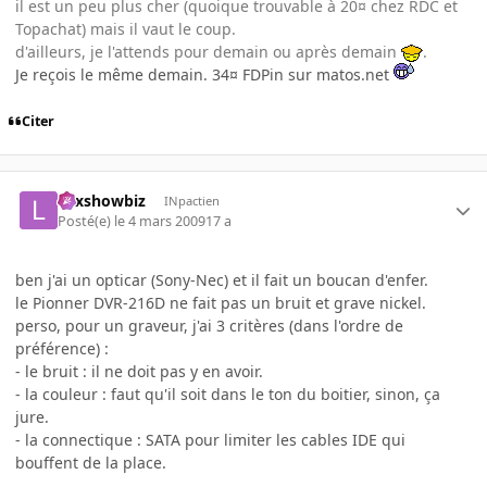
il est un peu plus cher (quoique trouvable à 20¤ chez RDC et
Topachat) mais il vaut le coup.
d'ailleurs, je l'attends pour demain ou après demain
.
Je reçois le même demain. 34¤ FDPin sur matos.net
Citer
Lexshowbiz
INpactien
Posté(e)
le 4 mars 2009
17 a
ben j'ai un opticar (Sony-Nec) et il fait un boucan d'enfer.
le Pionner DVR-216D ne fait pas un bruit et grave nickel.
perso, pour un graveur, j'ai 3 critères (dans l'ordre de
préférence) :
- le bruit : il ne doit pas y en avoir.
- la couleur : faut qu'il soit dans le ton du boitier, sinon, ça
jure.
- la connectique : SATA pour limiter les cables IDE qui
bouffent de la place.