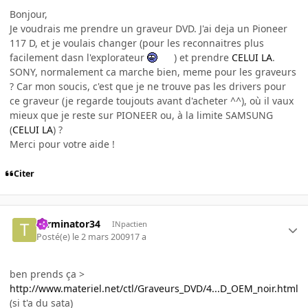
Bonjour,
Je voudrais me prendre un graveur DVD. J'ai deja un Pioneer
117 D, et je voulais changer (pour les reconnaitres plus
facilement dasn l'explorateur
) et prendre
CELUI LA
.
SONY, normalement ca marche bien, meme pour les graveurs
? Car mon soucis, c'est que je ne trouve pas les drivers pour
ce graveur (je regarde toujouts avant d'acheter ^^), où il vaux
mieux que je reste sur PIONEER ou, à la limite SAMSUNG
(
CELUI LA
) ?
Merci pour votre aide !
Citer
Terminator34
INpactien
Posté(e)
le 2 mars 2009
17 a
ben prends ça >
http://www.materiel.net/ctl/Graveurs_DVD/4...D_OEM_noir.html
(si t'a du sata)