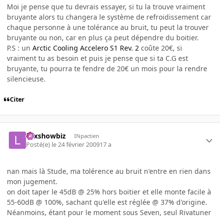
Moi je pense que tu devrais essayer, si tu la trouve vraiment
bruyante alors tu changera le système de refroidissement car
chaque personne à une tolérance au bruit, tu peut la trouver
bruyante ou non, car en plus ça peut dépendre du boitier.
P.S : un
Arctic Cooling Accelero S1 Rev. 2
coûte 20€, si
vraiment tu as besoin et puis je pense que si ta C.G est
bruyante, tu pourra te fendre de 20€ un mois pour la rendre
silencieuse.
Citer
Lexshowbiz
INpactien
Posté(e)
le 24 février 2009
17 a
nan mais là Stude, ma tolérence au bruit n'entre en rien dans
mon jugement.
on doit taper le 45dB @ 25% hors boitier et elle monte facile à
55-60dB @ 100%, sachant qu'elle est réglée @ 37% d'origine.
Néanmoins, étant pour le moment sous Seven, seul Rivatuner