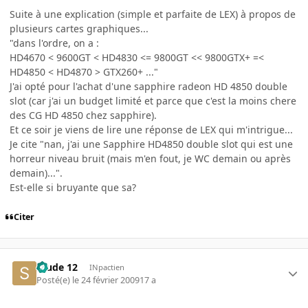
Suite à une explication (simple et parfaite de LEX) à propos de
plusieurs cartes graphiques...
"dans l'ordre, on a :
HD4670 < 9600GT < HD4830 <= 9800GT << 9800GTX+ =<
HD4850 < HD4870 > GTX260+ ..."
J'ai opté pour l'achat d'une sapphire radeon HD 4850 double
slot (car j'ai un budget limité et parce que c'est la moins chere
des CG HD 4850 chez sapphire).
Et ce soir je viens de lire une réponse de LEX qui m'intrigue...
Je cite "nan, j'ai une Sapphire HD4850 double slot qui est une
horreur niveau bruit (mais m'en fout, je WC demain ou après
demain)...".
Est-elle si bruyante que sa?
Citer
Stude 12
INpactien
Posté(e)
le 24 février 2009
17 a