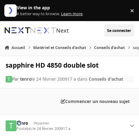
Aller au contenu
View in the app
×
Di
A better way to browse.
Learn more
.
Next
Se connecter
Accueil
Matériel et Conseils d'achat
Conseils d'achat
sap
sapphire HD 4850 double slot
Par
tenro
le 24 février 2009
17 a
dans
Conseils d'achat
Commencer un nouveau sujet
tenro
INpactien
Posté(e)
le 24 février 2009
17 a