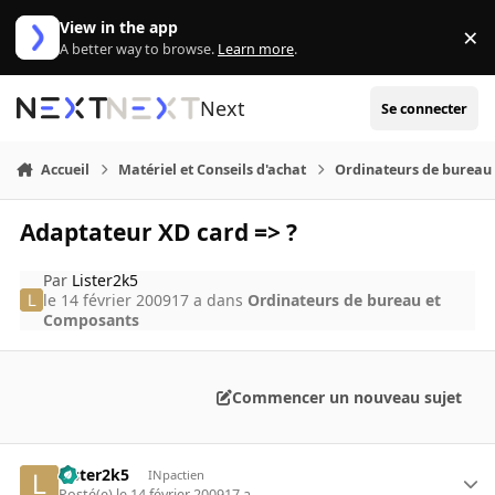
Aller au contenu
View in the app
×
Di
A better way to browse.
Learn more
.
Next
Se connecter
Accueil
Matériel et Conseils d'achat
Ordinateurs de bureau
Adaptateur XD card => ?
Par
Lister2k5
le 14 février 2009
17 a
dans
Ordinateurs de bureau et
Composants
Commencer un nouveau sujet
Lister2k5
INpactien
Posté(e)
le 14 février 2009
17 a