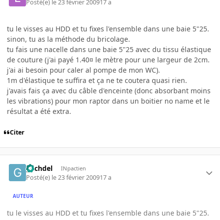
Posté(e)
le 23 février 2009
17 a
tu le visses au HDD et tu fixes l'ensemble dans une baie 5"25.
sinon, tu as la méthode du bricolage.
tu fais une nacelle dans une baie 5"25 avec du tissu élastique
de couture (j'ai payé 1.40¤ le mètre pour une largeur de 2cm.
j'ai ai besoin pour caler al pompe de mon WC).
1m d'élastique te suffira et ça ne te coutera quasi rien.
j'avais fais ça avec du câble d'enceinte (donc absorbant moins
les vibrations) pour mon raptor dans un boitier no name et le
résultat a été extra.
Citer
gachdel
INpactien
Posté(e)
le 23 février 2009
17 a
AUTEUR
tu le visses au HDD et tu fixes l'ensemble dans une baie 5"25.