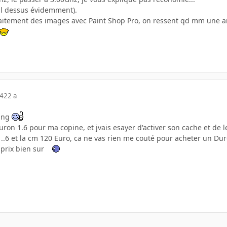
il dessus évidemment).
traitement des images avec Paint Shop Pro, on ressent qd mm une am
04
22 a
king
ron 1.6 pour ma copine, et jvais esayer d'activer son cache et de l
 1..6 et la cm 120 Euro, ca ne vas rien me couté pour acheter un Du
 prix bien sur