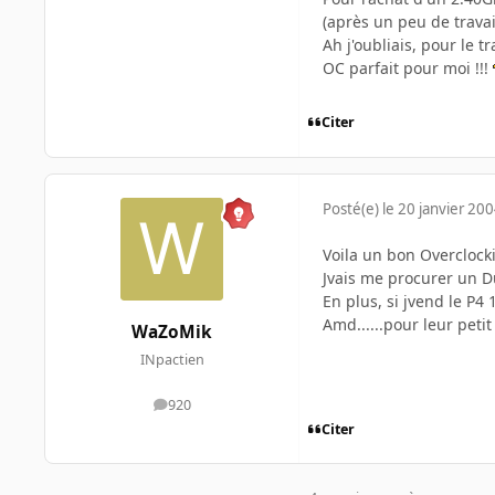
(après un peu de trava
Ah j'oubliais, pour le 
OC parfait pour moi !!!
Citer
Posté(e)
le 20 janvier 20
Voila un bon Overcloc
Jvais me procurer un Du
En plus, si jvend le P4
Amd......pour leur petit
WaZoMik
INpactien
920
messages
Citer