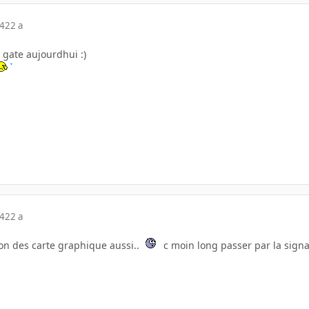
04
22 a
 gate aujourdhui :)
04
22 a
tion des carte graphique aussi..
c moin long passer par la sign