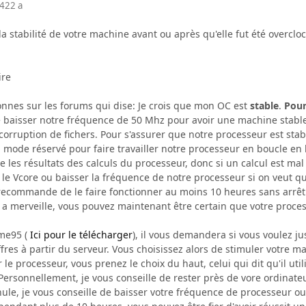
04
22 a
 stabilité de votre machine avant ou après qu'elle fut été overclo
ire
sonnes sur les forums qui dise: Je crois que mon OC est
stable
.
Pour
baisser notre fréquence de 50 Mhz pour avoir une machine stable,
orruption de fichers. Pour s'assurer que notre processeur est stabl
mode réservé pour faire travailler notre processeur en boucle en l
e les résultats des calculs du processeur, donc si un calcul est mal 
e Vcore ou baisser la fréquence de notre processeur si on veut que
recommande de le faire fonctionner au moins 10 heures sans arrêt e
 a merveille, vous pouvez maintenant être certain que votre proces
ime95 (
Ici pour le télécharger
), il vous demandera si vous voulez ju
ffres à partir du serveur. Vous choisissez alors de stimuler votre ma
le processeur, vous prenez le choix du haut, celui qui dit qu'il ut
Personnellement, je vous conseille de rester près de vore ordinateur
nnule, je vous conseille de baisser votre fréquence de processeur ou 