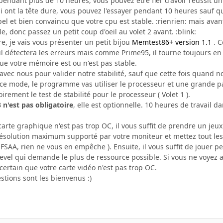
 pendant plus de 10 heures, vous pouvez être fier d'avoir réussit un 
i ont la tête dure, vous pouvez l'essayer pendant 10 heures sauf qu
bel et bien convaincu que votre cpu est stable. :rienrien: mais ava
e, donc passez un petit coup d'oeil au volet 2 avant. :blink:
e, je vais vous présenter un petit bijou
Memtest86+ version 1.1
. C
l détectera les erreurs mais comme Prime95, il tourne toujours en
ue votre mémoire est ou n'est pas stable.
vec nous pour valider notre stabilité, sauf que cette fois quand nou
ce mode, le programme vas utiliser le processeur et une grande pa
toirement le test de stabilité pour le processeur ( Volet 1 ).
3 n'est pas obligatoire
, elle est optionnelle. 10 heures de travail 
e carte graphique n'est pas trop OC, il vous suffit de prendre un j
ésolution maximum supporté par votre moniteur et mettez tout les a
e FSAA, rien ne vous en empêche ). Ensuite, il vous suffit de jouer 
evel qui demande le plus de ressource possible. Si vous ne voyez a
ertain que votre carte vidéo n'est pas trop OC.
ions sont les bienvenus :)