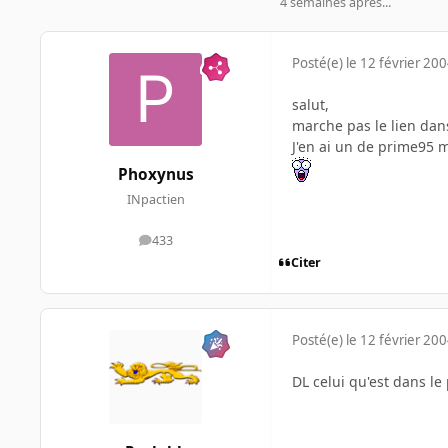
4 semaines après...
Posté(e)
le 12 février 20
salut,
marche pas le lien dan
J'en ai un de prime95 
Phoxynus
INpactien
433
messages
Citer
Posté(e)
le 12 février 20
DL celui qu'est dans le 