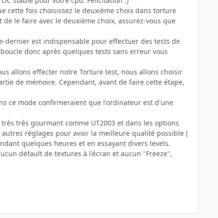
OC stable pour votre cpu. Félicitation :)
e cette fois choisissez le deuxième choix dans torture
nt de le faire avec le deuxième choix, assurez-vous que
e-dernier est indispensable pour effectuer des tests de
 boucle donc après quelques tests sans erreur vous
s allons effecter notre Torture test, nous allons choisir
rtie de mémoire. Cependant, avant de faire cette étape,
dans ce mode confirmeraient que l'ordinateur est d'une
eux très très gourmant comme UT2003 et dans les options
utres réglages pour avoir la meilleure qualité possible (
pendant quelques heures et en essayant divers levels.
ucun défault de textures à l'écran et aucun "Freeze",