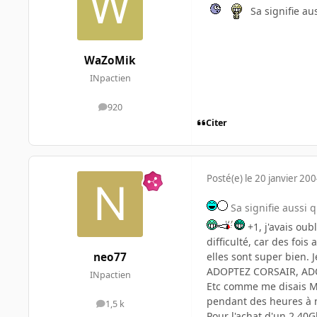
Sa signifie aus
WaZoMik
INpactien
920
messages
Citer
Posté(e)
le 20 janvier 20
Sa signifie aussi q
+1, j'avais ou
difficulté, car des foi
elles sont super bien. 
neo77
ADOPTEZ CORSAIR, ADO
INpactien
Etc comme me disais Ma
pendant des heures à n'
1,5 k
messages
Pour l'achat d'un 2.40G