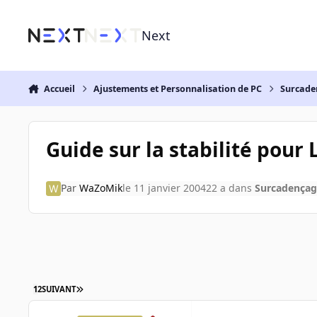
Aller au contenu
Next
Accueil
Ajustements et Personnalisation de PC
Surcade
Guide sur la stabilité pour 
Par
WaZoMik
le 11 janvier 2004
22 a
dans
Surcadençag
1
2
SUIVANT