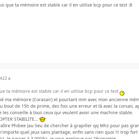
si que ta mémoire est stable car il en utilise bcp pour ce test :8
04
22 a
ue ta mémoire est stable car il en utilise bcp pour ce test
blié ma mémoire (Corasair) et pourtant mm avec mon ancienne mémo
s au bout de 15h de prime, des fois une erreur et là avec la corsair,
Je les conseille à tous ceux qui veulent avoir une machine stable.
PTER STABILITE...
ître Phibee (au lieu de chercher à grapiller qq Mhz pour pas gran
importe quel jeux sans plantage, enfin sans rien quoi !!! trop fort !
hz, le passer à 3.00Ghz, je vous explique pas l'économie...