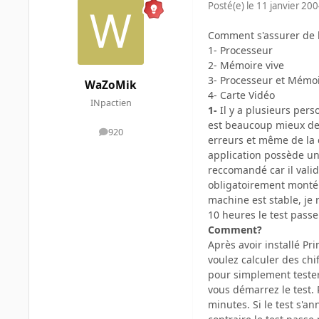
Posté(e)
le 11 janvier 20
Comment s'assurer de la
1- Processeur
2- Mémoire vive
3- Processeur et Mémo
WaZoMik
4- Carte Vidéo
INpactien
1-
Il y a plusieurs per
est beaucoup mieux de 
920
messages
erreurs et même de la c
application possède un 
reccomandé car il valid
obligatoirement monté l
machine est stable, je 
10 heures le test passe
Comment?
Après avoir installé Pr
voulez calculer des chi
pour simplement tester 
vous démarrez le test. 
minutes. Si le test s'a