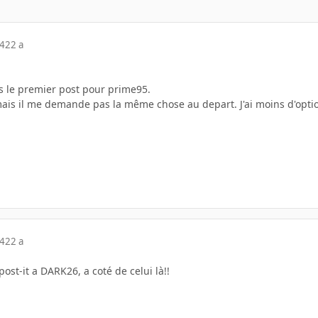
04
22 a
s le premier post pour prime95.
mais il me demande pas la même chose au depart. J'ai moins d'opti
04
22 a
post-it a DARK26, a coté de celui là!!