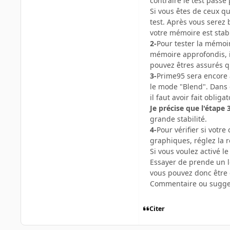
contraire le test passe
Si vous êtes de ceux qu
test. Après vous serez 
votre mémoire est stabl
2-
Pour tester la mémoir
mémoire approfondis, i
pouvez êtres assurés q
3-
Prime95 sera encore a
le mode "Blend". Dans 
il faut avoir fait obliga
Je précise que l'étape 
grande stabilité.
4-
Pour vérifier si votr
graphiques, réglez la r
Si vous voulez activé l
Essayer de prende un l
vous pouvez donc être c
Commentaire ou suggest
Citer