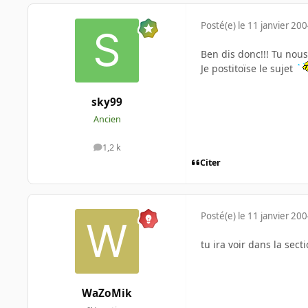
Posté(e)
le 11 janvier 20
Ben dis donc!!! Tu nous
Je postitoïse le sujet
sky99
Ancien
1,2 k
messages
Citer
Posté(e)
le 11 janvier 20
tu ira voir dans la sec
WaZoMik