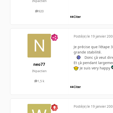
INpactien
920
messages
Citer
Posté(e)
le 19 janvier 20
Je précise que l'étape 
grande stabilité.
Donc çà veut dire
Et çà pendant largemen
neo77
Je suis very happy
INpactien
1,5 k
messages
Citer
Posté(e)
le 19 janvier 20