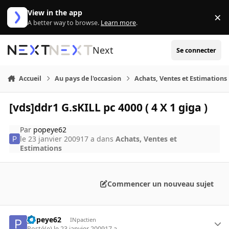
Aller au contenu
View in the app
×
Di
A better way to browse.
Learn more
.
Next
Se connecter
Accueil
Au pays de l'occasion
Achats, Ventes et Estimations
[vds]ddr1 G.sKILL pc 4000 ( 4 X 1 giga )
Par
popeye62
le 23 janvier 2009
17 a
dans
Achats, Ventes et
Estimations
Commencer un nouveau sujet
popeye62
INpactien
Posté(e)
le 23 janvier 2009
17 a