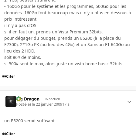
- 160Go pour le système et les programmes, 500Go pour les
données. 160Go font beaucoup mais il n'y a plus en dessous à
prix intéressant.
il n'y a pas d'OS.
si il en faut un, prends un Vista Premium 32bits.
pour dégager du budget, prends un E5200 (à la place du
E7300), 2*1Go PK (au lieu des 4Go) et un Samsun F1 640Go au
lieu des 2 HDD.
soit 86¤ de moins.
si 500¤ sont le max, alors juste un vista home basic 32bits
Citer
Big Dragon
INpactien
Posté(e)
le 22 janvier 2009
17 a
un E5200 serait suffisant
Citer