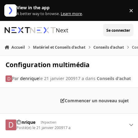
Aller au contenu
View in the app
×
Di
A better way to browse.
Learn more
.
Next
Se connecter
Accueil
Matériel et Conseils d'achat
Conseils d'achat
Co
Configuration multimédia
Par
denrique
le 21 janvier 2009
17 a
dans
Conseils d'achat
Commencer un nouveau sujet
denrique
INpactien
Posté(e)
le 21 janvier 2009
17 a