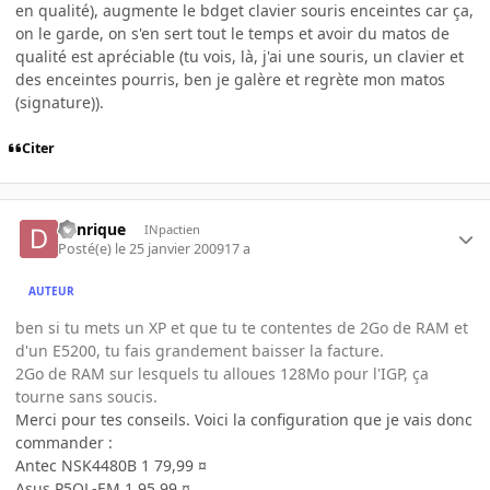
en qualité), augmente le bdget clavier souris enceintes car ça,
on le garde, on s'en sert tout le temps et avoir du matos de
qualité est apréciable (tu vois, là, j'ai une souris, un clavier et
des enceintes pourris, ben je galère et regrète mon matos
(signature)).
Citer
denrique
INpactien
Posté(e)
le 25 janvier 2009
17 a
AUTEUR
ben si tu mets un XP et que tu te contentes de 2Go de RAM et
d'un E5200, tu fais grandement baisser la facture.
2Go de RAM sur lesquels tu alloues 128Mo pour l'IGP, ça
tourne sans soucis.
Merci pour tes conseils. Voici la configuration que je vais donc
commander :
Antec NSK4480B 1 79,99 ¤
Asus P5QL-EM 1 95,99 ¤