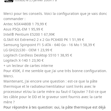
Posté(e)
le 25 janvier 2009
17 a
Merci pour tes conseils. Voici la configuration que je vais donc
commander :
Antec NSK4480B 1 79,99 €
Asus P5QL-EM 1 95,99 €
Intel® Pentium E5200 1 67,99€
G.Skill Kit Extreme2 2 x 2 Go PC6400 PK 1 51,99 €
Samsung Spinpoint F1 S-ATA - 640 Go - 16 Mo 1 58,39 €
LG GH22LS30 - OEM 1 23,99 €
Logitech Cordless Desktop S510 1 38,95 €
Logitech X-140 1 23,90 €
+ un lecteur de cartes interne
Pour 450€, il me semble que j'ai une très bonne configuration.
Merci.
Maintenant, j'ai encore une question : est-ce que la pâte
thermique et le radiateur/ventilateur sont livrés avec le
processeur et/ou la carte mère ou faut-il l'ajouter ? Est-ce que
les câble pour le DD et le graveur sont fournis avec la carte
mère ?
Pour répondre à tes question: oui, la pâte thermique est déjà