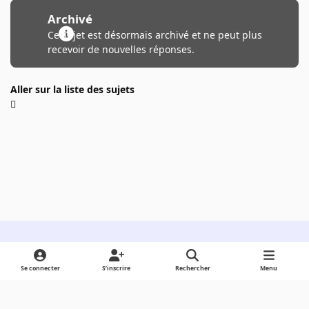
Archivé
Ce sujet est désormais archivé et ne peut plus
recevoir de nouvelles réponses.
Aller sur la liste des sujets
Light Mode
Dark Mode
System Preference
Se connecter
S’inscrire
Rechercher
Menu
Langue
Cookies
Powered by
Invision Community