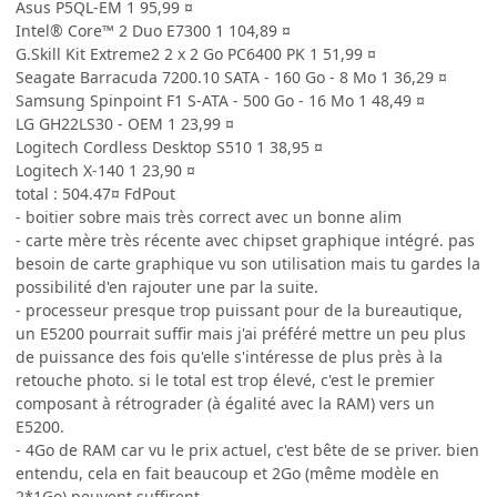
Asus P5QL-EM 1 95,99 ¤
Intel® Core™ 2 Duo E7300 1 104,89 ¤
G.Skill Kit Extreme2 2 x 2 Go PC6400 PK 1 51,99 ¤
Seagate Barracuda 7200.10 SATA - 160 Go - 8 Mo 1 36,29 ¤
Samsung Spinpoint F1 S-ATA - 500 Go - 16 Mo 1 48,49 ¤
LG GH22LS30 - OEM 1 23,99 ¤
Logitech Cordless Desktop S510 1 38,95 ¤
Logitech X-140 1 23,90 ¤
total : 504.47¤ FdPout
- boitier sobre mais très correct avec un bonne alim
- carte mère très récente avec chipset graphique intégré. pas
besoin de carte graphique vu son utilisation mais tu gardes la
possibilité d'en rajouter une par la suite.
- processeur presque trop puissant pour de la bureautique,
un E5200 pourrait suffir mais j'ai préféré mettre un peu plus
de puissance des fois qu'elle s'intéresse de plus près à la
retouche photo. si le total est trop élevé, c'est le premier
composant à rétrograder (à égalité avec la RAM) vers un
E5200.
- 4Go de RAM car vu le prix actuel, c'est bête de se priver. bien
entendu, cela en fait beaucoup et 2Go (même modèle en
2*1Go) peuvent suffirent.