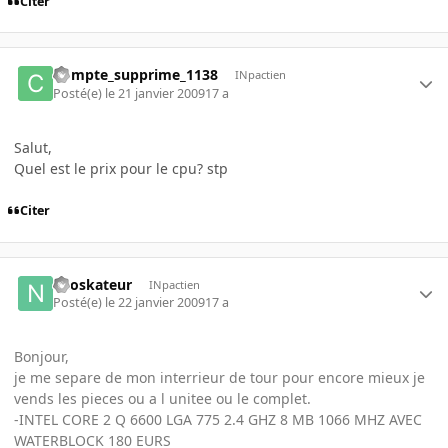
Citer
Compte_supprime_1138
INpactien
Posté(e)
le 21 janvier 2009
17 a
Salut,
Quel est le prix pour le cpu? stp
Citer
neoskateur
INpactien
Posté(e)
le 22 janvier 2009
17 a
Bonjour,
je me separe de mon interrieur de tour pour encore mieux je
vends les pieces ou a l unitee ou le complet.
-INTEL CORE 2 Q 6600 LGA 775 2.4 GHZ 8 MB 1066 MHZ AVEC
WATERBLOCK 180 EURS