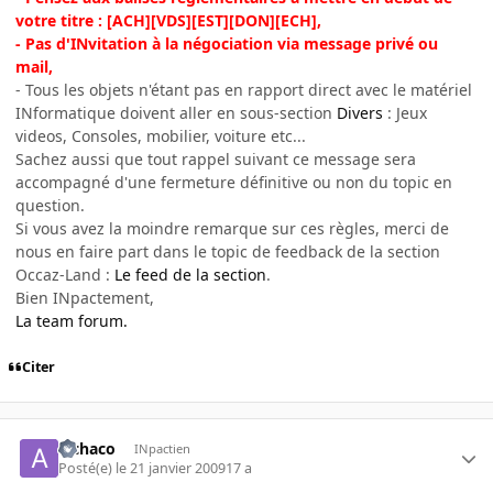
votre titre : [ACH][VDS][EST][DON][ECH],
- Pas d'INvitation à la négociation via message privé ou
mail,
- Tous les objets n'étant pas en rapport direct avec le matériel
INformatique doivent aller en sous-section
Divers
: Jeux
videos, Consoles, mobilier, voiture etc...
Sachez aussi que tout rappel suivant ce message sera
accompagné d'une fermeture définitive ou non du topic en
question.
Si vous avez la moindre remarque sur ces règles, merci de
nous en faire part dans le topic de feedback de la section
Occaz-Land :
Le feed de la section
.
Bien INpactement,
La team forum.
Citer
alchaco
INpactien
Posté(e)
le 21 janvier 2009
17 a