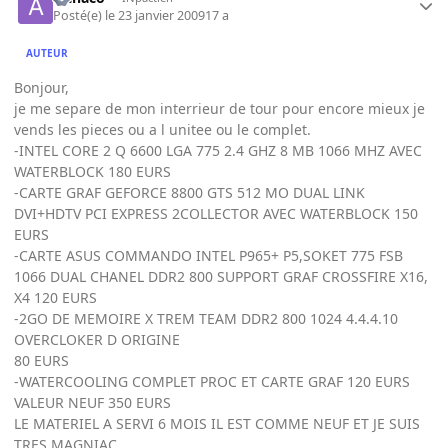
Posté(e)
le 23 janvier 2009
17 a
AUTEUR
Bonjour,
je me separe de mon interrieur de tour pour encore mieux je
vends les pieces ou a l unitee ou le complet.
-INTEL CORE 2 Q 6600 LGA 775 2.4 GHZ 8 MB 1066 MHZ AVEC
WATERBLOCK 180 EURS
-CARTE GRAF GEFORCE 8800 GTS 512 MO DUAL LINK
DVI+HDTV PCI EXPRESS 2COLLECTOR AVEC WATERBLOCK 150
EURS
-CARTE ASUS COMMANDO INTEL P965+ P5,SOKET 775 FSB
1066 DUAL CHANEL DDR2 800 SUPPORT GRAF CROSSFIRE X16,
X4 120 EURS
-2GO DE MEMOIRE X TREM TEAM DDR2 800 1024 4.4.4.10
OVERCLOKER D ORIGINE
80 EURS
-WATERCOOLING COMPLET PROC ET CARTE GRAF 120 EURS
VALEUR NEUF 350 EURS
LE MATERIEL A SERVI 6 MOIS IL EST COMME NEUF ET JE SUIS
TRES MAGNIAC