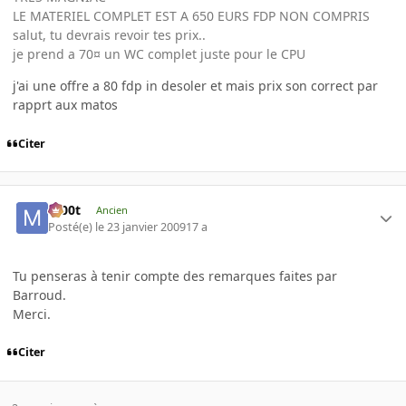
LE MATERIEL COMPLET EST A 650 EURS FDP NON COMPRIS
salut, tu devrais revoir tes prix..
je prend a 70¤ un WC complet juste pour le CPU
j'ai une offre a 80 fdp in desoler et mais prix son correct par
rapprt aux matos
Citer
m00t
Ancien
Posté(e)
le 23 janvier 2009
17 a
Tu penseras à tenir compte des remarques faites par
Barroud.
Merci.
Citer