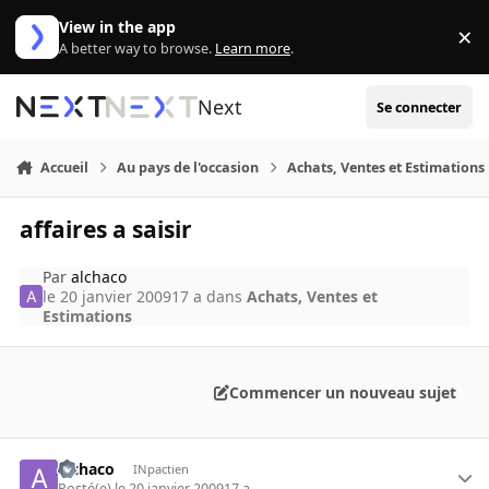
Aller au contenu
View in the app
×
Di
A better way to browse.
Learn more
.
Next
Se connecter
Accueil
Au pays de l'occasion
Achats, Ventes et Estimations
affaires a saisir
Par
alchaco
le 20 janvier 2009
17 a
dans
Achats, Ventes et
Estimations
Commencer un nouveau sujet
alchaco
INpactien
Posté(e)
le 20 janvier 2009
17 a