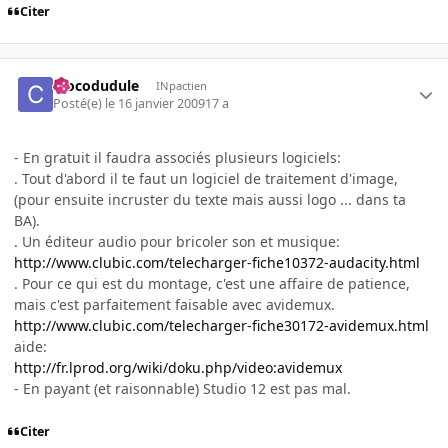
Citer
crocodudule
INpactien
Posté(e)
le 16 janvier 2009
17 a
- En gratuit il faudra associés plusieurs logiciels:
. Tout d'abord il te faut un logiciel de traitement d'image,
(pour ensuite incruster du texte mais aussi logo ... dans ta
BA).
. Un éditeur audio pour bricoler son et musique:
http://www.clubic.com/telecharger-fiche10372-audacity.html
. Pour ce qui est du montage, c'est une affaire de patience,
mais c'est parfaitement faisable avec avidemux.
http://www.clubic.com/telecharger-fiche30172-avidemux.html
aide:
http://fr.lprod.org/wiki/doku.php/video:avidemux
- En payant (et raisonnable) Studio 12 est pas mal.
Citer