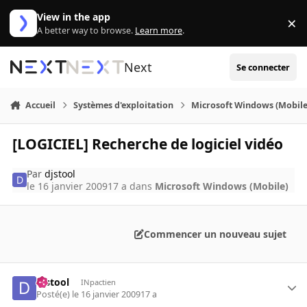
Aller au contenu
View in the app
×
Di
A better way to browse.
Learn more
.
Next
Se connecter
Accueil
Systèmes d'exploitation
Microsoft Windows (Mobile
[LOGICIEL] Recherche de logiciel vidéo
Par
djstool
le 16 janvier 2009
17 a
dans
Microsoft Windows (Mobile)
Commencer un nouveau sujet
djstool
INpactien
Posté(e)
le 16 janvier 2009
17 a