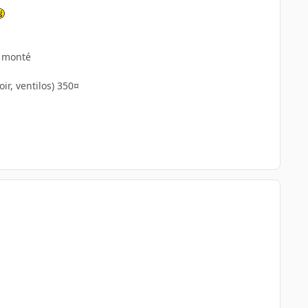
k monté
r, ventilos) 350¤