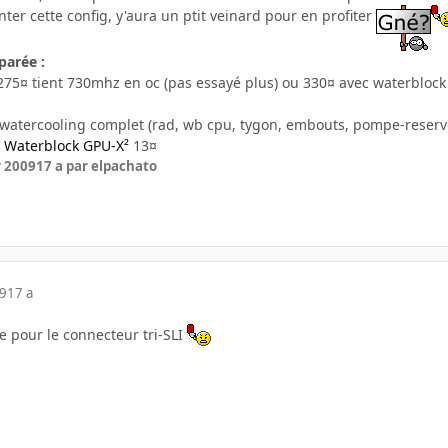
nter cette config, y'aura un ptit veinard pour en profiter
parée :
 275¤ tient 730mhz en oc (pas essayé plus) ou 330¤ avec waterbloc
¤
 watercooling complet (rad, wb cpu, tygon, embouts, pompe-reservoi
r Waterblock GPU-X²
13¤
r 2009
17 a
par elpachato
09
17 a
ue pour le connecteur tri-SLI