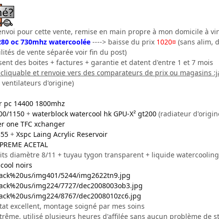
envoi pour cette vente, remise en main propre à mon domicile à vi
x280 oc 730mhz watercoolée
----> baisse du prix
1020¤
(sans alim, d
lités de vente séparée voir fin du post)
sent des boites + factures + garantie et datent d'entre 1 et 7 mois
t cliquable et renvoie vers des comparateurs de prix ou magasins :j
 ventilateurs d'origine)
er pc 14400 1800mhz
00/1150
+
waterblock watercool hk GPU-X² gt200
(radiateur d'origin
r one TFC xchanger
355
+
Xspc Laing Acrylic Reservoir
UPREME ACETAL
its diamètre 8/11 + tuyau tygon transparent + liquide watercooling
icool noirs
hack%20us/img401/5244/img2622tn9.jpg
hack%20us/img224/7727/dec2008003ob3.jpg
hack%20us/img224/8767/dec2008010zc6.jpg
état excellent, montage soigné par mes soins
rême, utilisé plusieurs heures d'affilée sans aucun problème de st