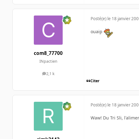
Posté(e)
le 18 janvier 20
ouaip
com8_77700
INpactien
2,1 k
messages
Citer
Posté(e)
le 18 janvier 20
Waw! Du Tri Sli, l'alime