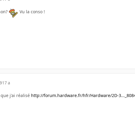
non?
Vu la conso !
09
17 a
 que j'ai réalisé
http://forum.hardware.fr/hfr/Hardware/2D-3..._80