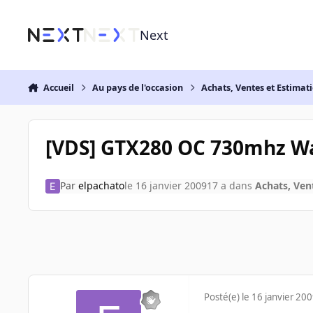
Aller au contenu
Next
Accueil
Au pays de l'occasion
Achats, Ventes et Estimat
[VDS] GTX280 OC 730mhz W
Par
elpachato
le 16 janvier 2009
17 a
dans
Achats, Ven
Posté(e)
le 16 janvier 20