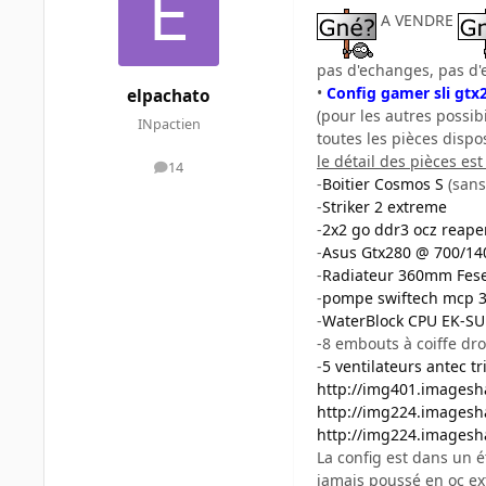
A VENDRE
pas d'echanges, pas d'
•
Config gamer sli gt
elpachato
(pour les autres possibi
INpactien
toutes les pièces dispo
le détail des pièces es
14
messages
-
Boitier Cosmos S
(sans
-
Striker 2 extreme
-
2x2 go ddr3 ocz reap
-
Asus Gtx280 @ 700/14
-
Radiateur 360mm Fese
-
pompe swiftech mcp 
-
WaterBlock CPU EK-S
-8 embouts à coiffe dro
-
5 ventilateurs antec tr
http://img401.images
http://img224.images
http://img224.images
La config est dans un 
jamais poussé en oc ext