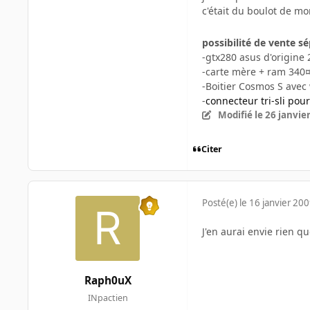
c'était du boulot de mo
possibilité de vente sé
-gtx280 asus d'origine
-carte mère + ram 340
-Boitier Cosmos S avec
-
connecteur tri-sli pou
Modifié
le 26 janvie
Citer
Posté(e)
le 16 janvier 20
J'en aurai envie rien q
Raph0uX
INpactien