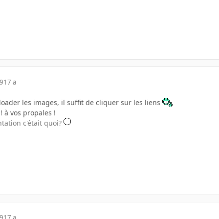
09
17 a
oader les images, il suffit de cliquer sur les liens
! à vos propales !
ntation c'était quoi?
09
17 a