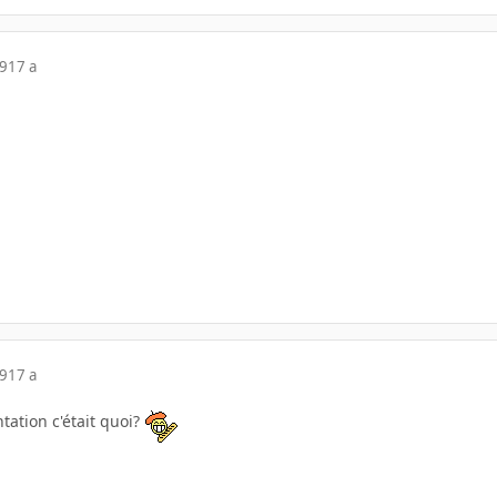
09
17 a
09
17 a
ntation c'était quoi?