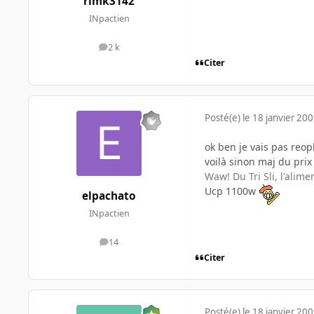
rimk3142
INpactien
2 k
messages
Citer
Posté(e)
le 18 janvier 20
ok ben je vais pas reopl
voilà sinon maj du prix 
Waw! Du Tri Sli, l'alime
Ucp 1100w
elpachato
INpactien
14
messages
Citer
Posté(e)
le 18 janvier 20