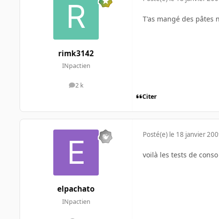
T'as mangé des pâtes 
rimk3142
INpactien
2 k
messages
Citer
Posté(e)
le 18 janvier 20
voilà les tests de conso
elpachato
INpactien