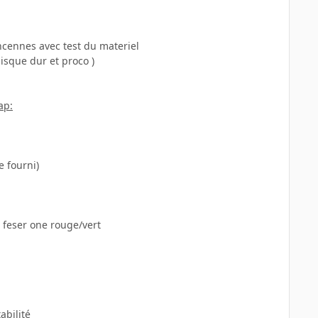
ncennes avec test du materiel
isque dur et proco )
ap:
e fourni)
 feser one rouge/vert
abilité