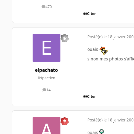
470
messages
Citer
Posté(e)
le 18 janvier 20
ouais
sinon mes photos s'affi
elpachato
INpactien
14
messages
Citer
Posté(e)
le 18 janvier 20
ouais