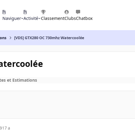
Naviguer
Activité
Classement
Clubs
Chatbox
ions
[VDS] GTX280 OC 730mhz Watercoolée
atercoolée
tes et Estimations
09
17 a