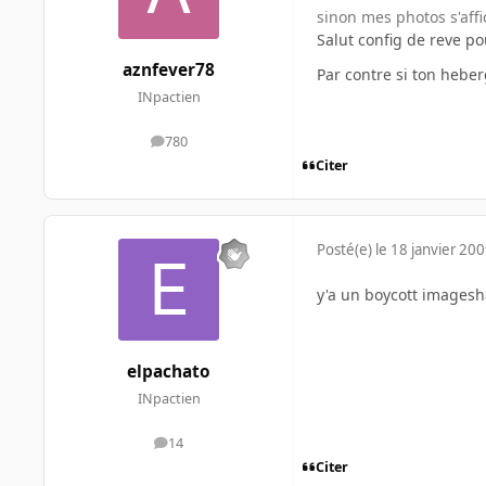
sinon mes photos s'affi
Salut config de reve po
aznfever78
Par contre si ton hebe
INpactien
780
messages
Citer
Posté(e)
le 18 janvier 20
y'a un boycott imagesha
elpachato
INpactien
14
messages
Citer