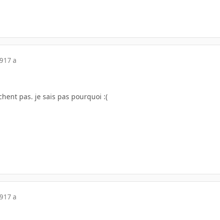
09
17 a
chent pas. je sais pas pourquoi :(
09
17 a