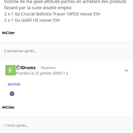
Victime de ma geek attitude parfois en achetant des produits
faisant par la suite double emploi
2 x 1 Go Crucial Ballistix Tracer 16FD3 neuve 55¤
2 x 1 Go Gskill HZ neuve 55¤
Citer
2 semaines après...
KillDrums
INpactien
Posté(e)
le 25 janvier 2009
17 a
AUTEUR
Citer
1 mois après...