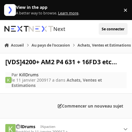
Aller au contenu
View in the app
×
Di
A better way to browse.
Learn more
.
Next
Se connecter
Accueil
Au pays de l'occasion
Achats, Ventes et Estimations
[VDS]4200+ AM2 P4 631 + 16FD3 etc...
Par
KillDrums
le 11 janvier 2009
17 a
dans
Achats, Ventes et
Estimations
Commencer un nouveau sujet
KillDrums
INpactien
Posté(e)
le 11 janvier 2009
17 a