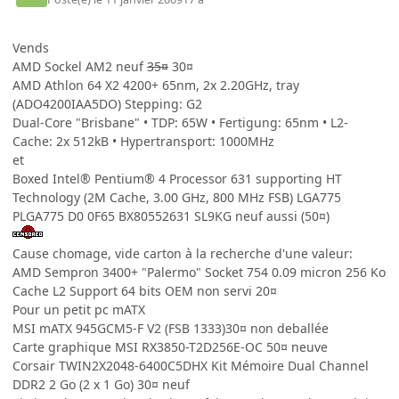
Vends
AMD Sockel AM2 neuf
35¤
30¤
AMD Athlon 64 X2 4200+ 65nm, 2x 2.20GHz, tray
(ADO4200IAA5DO) Stepping: G2
Dual-Core "Brisbane" • TDP: 65W • Fertigung: 65nm • L2-
Cache: 2x 512kB • Hypertransport: 1000MHz
et
Boxed Intel® Pentium® 4 Processor 631 supporting HT
Technology (2M Cache, 3.00 GHz, 800 MHz FSB) LGA775
PLGA775 D0 0F65 BX80552631 SL9KG neuf aussi (50¤)
Cause chomage, vide carton à la recherche d'une valeur:
AMD Sempron 3400+ "Palermo" Socket 754 0.09 micron 256 Ko
Cache L2 Support 64 bits OEM non servi 20¤
Pour un petit pc mATX
MSI mATX 945GCM5-F V2 (FSB 1333)30¤ non deballée
Carte graphique MSI RX3850-T2D256E-OC 50¤ neuve
Corsair TWIN2X2048-6400C5DHX Kit Mémoire Dual Channel
DDR2 2 Go (2 x 1 Go) 30¤ neuf