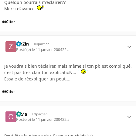
Quelqun pourrais m'éclairer??
Merci d'avance.
Citer
ZinZin
INpactien
Posté(e)
le 11 janvier 2004
22 a
Je voudrais bien t'éclairer, mais même si ton pb est compliqué,
c'est pas très clair ton explicatioN...
Essaie de réexpliquer un peut....
Citer
c0Ma
INpactien
Posté(e)
le 11 janvier 2004
22 a
Peut être le disque dur. Essaye un chkdsk /r