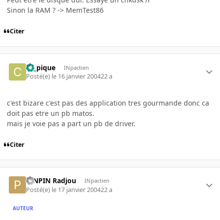
Sinon la RAM ? -> MemTest86
Citer
ca_pique
INpactien
Posté(e)
le 16 janvier 2004
22 a
c'est bizare c'est pas des application tres gourmande donc ca
doit pas etre un pb matos.
mais je voie pas a part un pb de driver.
Citer
PINPIN Radjou
INpactien
Posté(e)
le 17 janvier 2004
22 a
AUTEUR