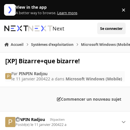
Aller au contenu
View in the app
×
Di
A better way to browse.
Learn more
.
Next
Se connecter
Accueil
Systèmes d'exploitation
Microsoft Windows (Mobile
[XP] Bizarre+que bizarre!
Par
PINPIN Radjou
le 11 janvier 2004
22 a
dans
Microsoft Windows (Mobile)
Commencer un nouveau sujet
PINPIN Radjou
INpactien
Posté(e)
le 11 janvier 2004
22 a